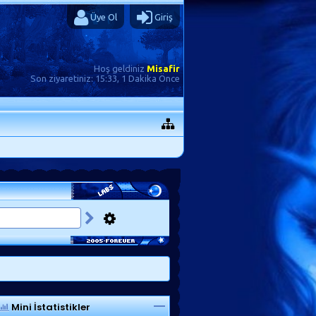
Üye Ol
Giriş
Hoş geldiniz
Misafir
Son ziyaretiniz:
15:33, 1 Dakika Önce
Mini İstatistikler