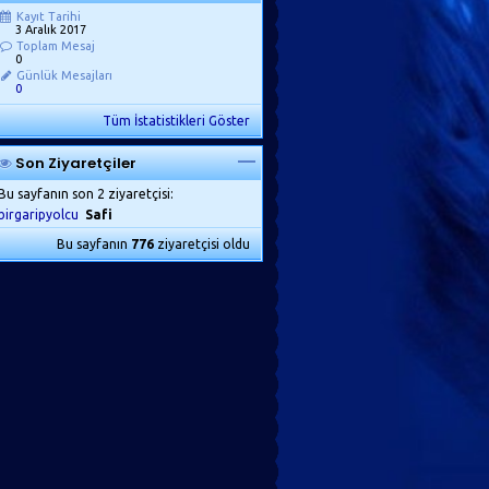
Kayıt Tarihi
3 Aralık 2017
Toplam Mesaj
0
Günlük Mesajları
0
Tüm İstatistikleri Göster
Son Ziyaretçiler
Bu sayfanın son 2 ziyaretçisi:
birgaripyolcu
Safi
Bu sayfanın
776
ziyaretçisi oldu