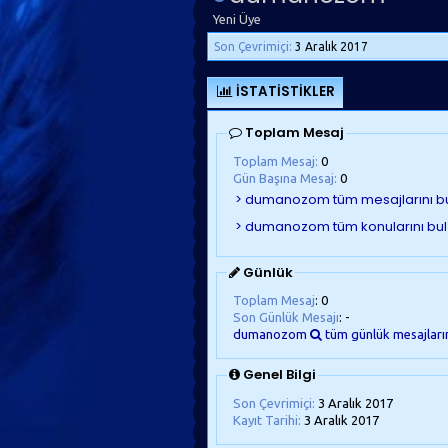
Yeni Üye
Son Çevrimiçi:
3 Aralık 2017
İSTATISTIKLER
Toplam Mesaj
Toplam Mesaj:
0
Gün Başına Mesaj:
0
Günlük
Toplam Mesaj
: 0
Son Günlük Mesajı
: -
dumanozom
tüm günlük mesajları
Genel Bilgi
Son Çevrimiçi:
3 Aralık 2017
Kayıt Tarihi:
3 Aralık 2017