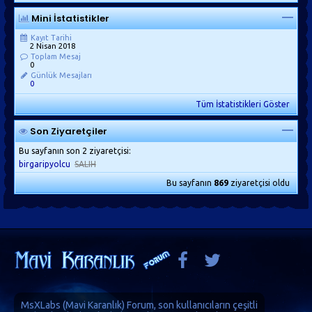
Mini İstatistikler
Kayıt Tarihi
2 Nisan 2018
Toplam Mesaj
0
Günlük Mesajları
0
Tüm İstatistikleri Göster
Son Ziyaretçiler
Bu sayfanın son 2 ziyaretçisi:
birgaripyolcu
SALIH
Bu sayfanın
869
ziyaretçisi oldu
MsXLabs (
Mavi Karanlık
)
Forum
, son kullanıcıların çeşitli