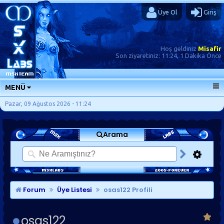
Üye Ol
Giriş
Hoş geldiniz
Misafir
Son ziyaretiniz:
11:24, 1 Dakika Önce
MENÜ
ANA SAYFA
Pazar, 09 Ağustos 2026 - 11:24
FORUMLAR
Arama
SORU-CEVAP
GÜNLÜKLER
SON MESAJLAR
KISAYOLLAR
Forum
Üye Listesi
osas122 Profili
osas122