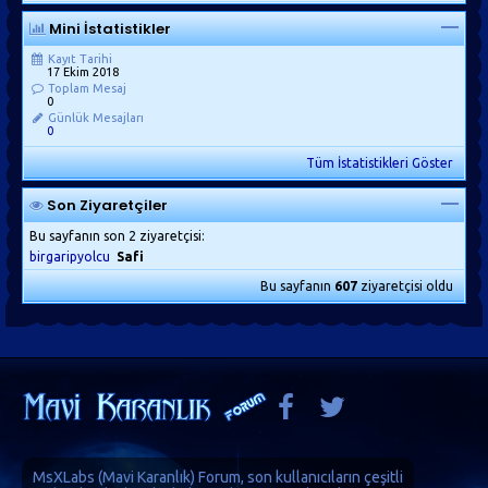
Mini İstatistikler
Kayıt Tarihi
17 Ekim 2018
Toplam Mesaj
0
Günlük Mesajları
0
Tüm İstatistikleri Göster
Son Ziyaretçiler
Bu sayfanın son 2 ziyaretçisi:
birgaripyolcu
Safi
Bu sayfanın
607
ziyaretçisi oldu
MsXLabs (
Mavi Karanlık
)
Forum
, son kullanıcıların çeşitli