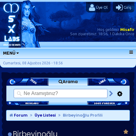
Üye Ol
Giriş
Hoş geldiniz
Misafir
Son ziyaretiniz:
18:56, 1 Dakika Önce
MENÜ
ANA SAYFA
Cumartesi, 08 Ağustos 2026 - 18:56
FORUMLAR
Arama
SORU-CEVAP
GÜNLÜKLER
SON MESAJLAR
KISAYOLLAR
Forum
Üye Listesi
Birbeyinoğlu Profili
Birbeyinoğlu