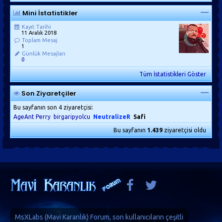
Mini İstatistikler
Kayıt Tarihi
11 Aralık 2018
Toplam Mesaj
1
Günlük Mesajları
0
Tüm İstatistikleri Göster
Son Ziyaretçiler
Bu sayfanın son 4 ziyaretçisi:
AgeAnt Perry
birgaripyolcu
NeutralizeR
Safi
Bu sayfanın
1.439
ziyaretçisi oldu
MsXLabs (
Mavi Karanlık
)
Forum
, son kullanıcıların çeşitli