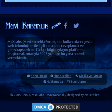
MsXLabs (
Mavi Karanlık
)
Forum
, son kullanıcıların çeşitli
web teknolojileri ile ilgili sorularını cevaplamak ve
geniş kapsamlı bir Türkçe bilgi paylaşımı platformu
oluşturmak amacıyla 2005 yılından bu yana hizmet
vermektedir.
Konu Dizini
Site Kuralları
Gizlilik ve Şartlar
Hakkımızda
Bize Ulaşın
2005 - 2026, MsXLabs - MaviKaranlık / designed by
NeutralizeR