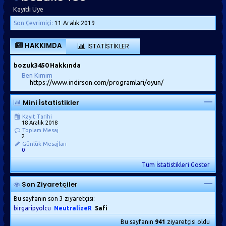
Kayıtlı Üye
Son Çevrimiçi:
11 Aralık 2019
HAKKIMDA
İSTATISTIKLER
bozuk3450 Hakkında
Ben Kimim
https://www.indirson.com/programlari/oyun/
Mini İstatistikler
Kayıt Tarihi
18 Aralık 2018
Toplam Mesaj
2
Günlük Mesajları
0
Tüm İstatistikleri Göster
Son Ziyaretçiler
Bu sayfanın son 3 ziyaretçisi:
birgaripyolcu
NeutralizeR
Safi
Bu sayfanın
941
ziyaretçisi oldu