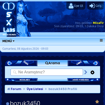
Üye Ol
Giriş
Hoş geldiniz
Misafir
Son ziyaretiniz:
09:03, 1 Dakika Önce
MENÜ
ANA SAYFA
Cumartesi, 08 Ağustos 2026 - 09:03
FORUMLAR
Arama
SORU-CEVAP
GÜNLÜKLER
SON MESAJLAR
KISAYOLLAR
Forum
Üye Listesi
bozuk3450 Profili
bozuk3450