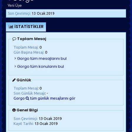
Yeni Üye
Son Çevrimiçi:
13 Ocak 2019
İSTATISTIKLER
Toplam Mesaj
Toplam Mesaj:
0
Gün Başına Mesaj:
0
Günlük
Toplam Mesaj
: 0
Son Günlük Mesajı
: -
Gorgo
tüm günlük mesajlarını gör
Genel Bilgi
Son Çevrimiçi:
13 Ocak 2019
Kayıt Tarihi:
13 Ocak 2019