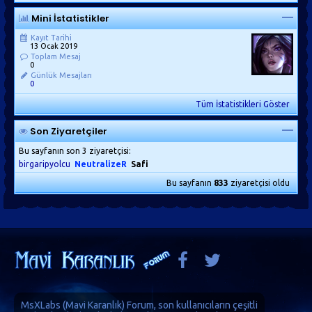
Mini İstatistikler
Kayıt Tarihi
13 Ocak 2019
Toplam Mesaj
0
Günlük Mesajları
0
Tüm İstatistikleri Göster
Son Ziyaretçiler
Bu sayfanın son 3 ziyaretçisi:
birgaripyolcu
NeutralizeR
Safi
Bu sayfanın
833
ziyaretçisi oldu
MsXLabs (
Mavi Karanlık
)
Forum
, son kullanıcıların çeşitli