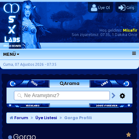
Üye Ol
Giriş
Hoş geldiniz
Misafir
Son ziyaretiniz:
07:35, 1 Dakika Önce
MENÜ
ANA SAYFA
Cuma, 07 Ağustos 2026 - 07:35
FORUMLAR
Arama
SORU-CEVAP
GÜNLÜKLER
SON MESAJLAR
KISAYOLLAR
Forum
Üye Listesi
Gorgo Profili
Gorgo