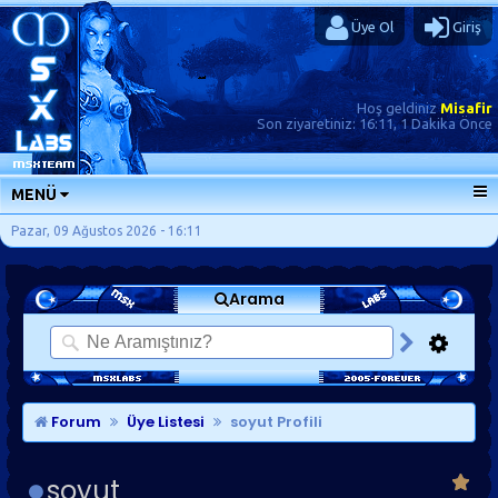
Üye Ol
Giriş
Hoş geldiniz
Misafir
Son ziyaretiniz:
16:11, 1 Dakika Önce
MENÜ
ANA SAYFA
Pazar, 09 Ağustos 2026 - 16:11
FORUMLAR
Arama
SORU-CEVAP
GÜNLÜKLER
SON MESAJLAR
KISAYOLLAR
Forum
Üye Listesi
soyut Profili
soyut