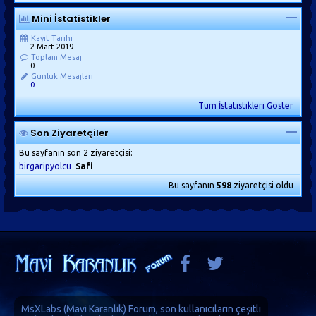
Mini İstatistikler
Kayıt Tarihi
2 Mart 2019
Toplam Mesaj
0
Günlük Mesajları
0
Tüm İstatistikleri Göster
Son Ziyaretçiler
Bu sayfanın son 2 ziyaretçisi:
birgaripyolcu
Safi
Bu sayfanın
598
ziyaretçisi oldu
MsXLabs (
Mavi Karanlık
)
Forum
, son kullanıcıların çeşitli