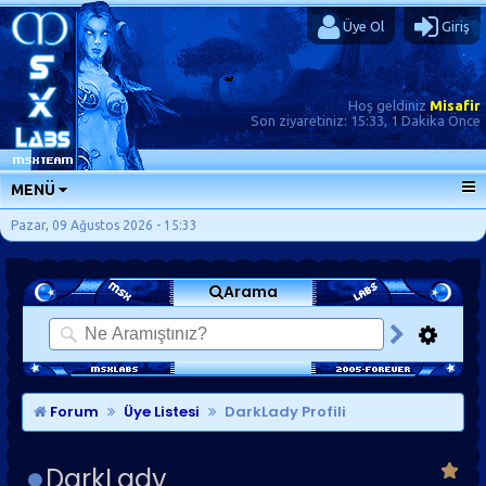
Üye Ol
Giriş
Hoş geldiniz
Misafir
Son ziyaretiniz:
15:33, 1 Dakika Önce
MENÜ
ANA SAYFA
Pazar, 09 Ağustos 2026 - 15:33
FORUMLAR
Arama
SORU-CEVAP
GÜNLÜKLER
SON MESAJLAR
KISAYOLLAR
Forum
Üye Listesi
DarkLady Profili
DarkLady