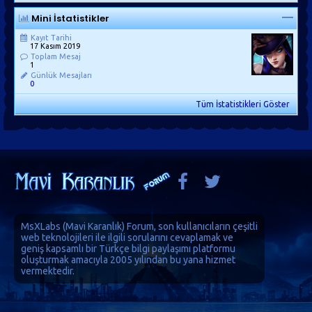
Mini İstatistikler
Kayıt Tarihi
17 Kasım 2019
Toplam Mesaj
1
Günlük Mesajları
0
Tüm İstatistikleri Göster
MsXLabs (
Mavi Karanlık
)
Forum
, son kullanıcıların çeşitli
web teknolojileri ile ilgili sorularını cevaplamak ve
geniş kapsamlı bir Türkçe bilgi paylaşımı platformu
oluşturmak amacıyla 2005 yılından bu yana hizmet
vermektedir.