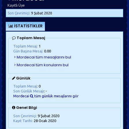
Kayıtlı Üye
Son Çevrimiçi:
9 Şubat 2020
İSTATISTIKLER
Toplam Mesaj
Toplam Mesaj:
1
Gün Başına Mesaj:
0.00
Günlük
Toplam Mesaj
: 0
Son Günlük Mesajı
: -
Mordecai
tüm günlük mesajlarını gör
Genel Bilgi
Son Çevrimiçi:
9 Şubat 2020
Kayıt Tarihi:
28 Ocak 2020