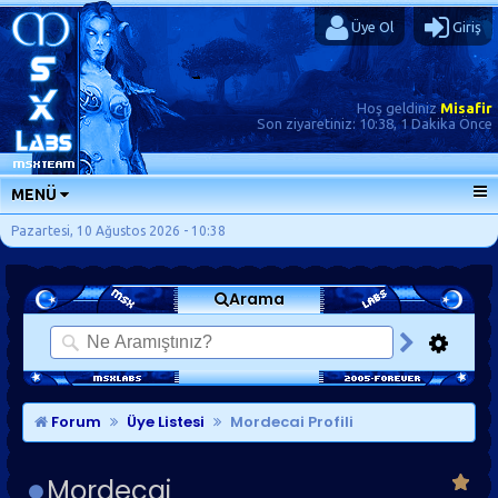
Üye Ol
Giriş
Hoş geldiniz
Misafir
Son ziyaretiniz:
10:38, 1 Dakika Önce
MENÜ
ANA SAYFA
Pazartesi, 10 Ağustos 2026 - 10:38
FORUMLAR
Arama
SORU-CEVAP
GÜNLÜKLER
SON MESAJLAR
KISAYOLLAR
Forum
Üye Listesi
Mordecai Profili
Mordecai