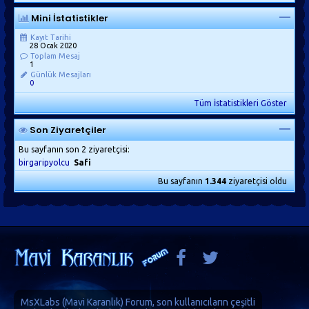
Mini İstatistikler
Kayıt Tarihi
28 Ocak 2020
Toplam Mesaj
1
Günlük Mesajları
0
Tüm İstatistikleri Göster
Son Ziyaretçiler
Bu sayfanın son 2 ziyaretçisi:
birgaripyolcu
Safi
Bu sayfanın
1.344
ziyaretçisi oldu
MsXLabs (
Mavi Karanlık
)
Forum
, son kullanıcıların çeşitli