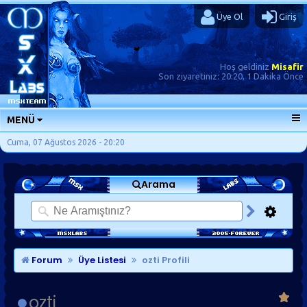
Üye Ol
Giriş
Hoş geldiniz
Misafir
Son ziyaretiniz:
20:20, 1 Dakika Önce
MENÜ
ANA SAYFA
Cuma, 07 Ağustos 2026 - 20:20
FORUMLAR
Arama
SORU-CEVAP
GÜNLÜKLER
SON MESAJLAR
KISAYOLLAR
Forum
Üye Listesi
ozti Profili
ozti