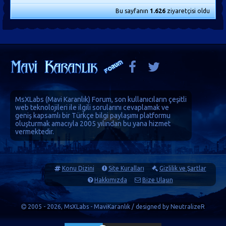
Bu sayfanın
1.626
ziyaretçisi oldu
MsXLabs (
Mavi Karanlık
)
Forum
, son kullanıcıların çeşitli
web teknolojileri ile ilgili sorularını cevaplamak ve
geniş kapsamlı bir Türkçe bilgi paylaşımı platformu
oluşturmak amacıyla 2005 yılından bu yana hizmet
vermektedir.
Konu Dizini
Site Kuralları
Gizlilik ve Şartlar
Hakkımızda
Bize Ulaşın
2005 - 2026, MsXLabs - MaviKaranlık / designed by
NeutralizeR