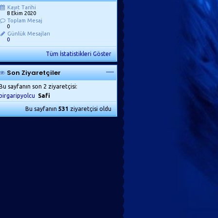
Kayıt Tarihi
8 Ekim 2020
Toplam Mesaj
0
Günlük Mesajları
0
Tüm İstatistikleri Göster
Son Ziyaretçiler
Bu sayfanın son 2 ziyaretçisi:
birgaripyolcu
Safi
Bu sayfanın
531
ziyaretçisi oldu