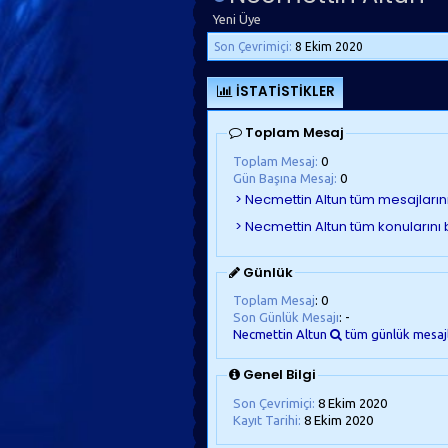
Yeni Üye
Son Çevrimiçi:
8 Ekim 2020
İSTATISTIKLER
Toplam Mesaj
Toplam Mesaj:
0
Gün Başına Mesaj:
0
Günlük
Toplam Mesaj
: 0
Son Günlük Mesajı
: -
Necmettin Altun
tüm günlük mesajl
Genel Bilgi
Son Çevrimiçi:
8 Ekim 2020
Kayıt Tarihi:
8 Ekim 2020