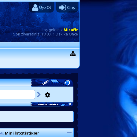
Üye Ol
Giriş
Hoş geldiniz
Misafir
Son ziyaretiniz:
19:03, 1 Dakika Önce
Mini İstatistikler