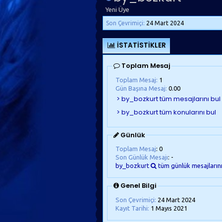
Yeni Üye
Son Çevrimiçi:
24 Mart 2024
İSTATISTIKLER
Toplam Mesaj
Toplam Mesaj:
1
Gün Başına Mesaj:
0.00
Günlük
Toplam Mesaj
: 0
Son Günlük Mesajı
: -
by_bozkurt
tüm günlük mesajların
Genel Bilgi
Son Çevrimiçi:
24 Mart 2024
Kayıt Tarihi:
1 Mayıs 2021