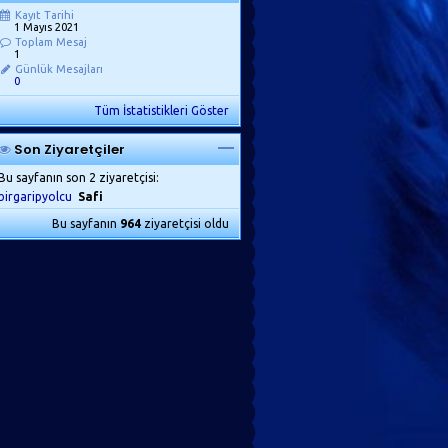
Kayıt Tarihi
1 Mayıs 2021
Toplam Mesaj
1
Günlük Mesajları
0
Tüm İstatistikleri Göster
Son Ziyaretçiler
Bu sayfanın son 2 ziyaretçisi:
birgaripyolcu
Safi
Bu sayfanın
964
ziyaretçisi oldu