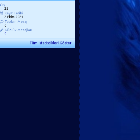
Yaş
25
Kayıt Tarihi
2 Ekim 2021
Toplam Mesaj
0
Günlük Mesajları
0
Tüm İstatistikleri Göster