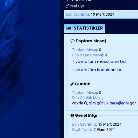
Yeni Üye
Son Çevrimiçi:
19 Mart 2024
İSTATISTIKLER
Toplam Mesaj
Toplam Mesaj:
0
Gün Başına Mesaj:
0
Günlük
Toplam Mesaj
: 0
Son Günlük Mesajı
: -
voxrie
tüm günlük mesajlarını gör
Genel Bilgi
Son Çevrimiçi:
19 Mart 2024
Kayıt Tarihi:
2 Ekim 2021