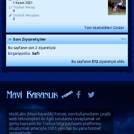
1 Kasım 2021
Toplam Mesaj
0
Günlük Mesajları
0
Tüm İstatistikleri Göster
Son Ziyaretçiler
Bu sayfanın son 2 ziyaretçisi:
birgaripyolcu
Safi
Bu sayfanın
512
ziyaretçisi oldu
MsXLabs (
Mavi Karanlık
)
Forum
, son kullanıcıların çeşitli
web teknolojileri ile ilgili sorularını cevaplamak ve
geniş kapsamlı bir Türkçe bilgi paylaşımı platformu
oluşturmak amacıyla 2005 yılından bu yana hizmet
vermektedir.