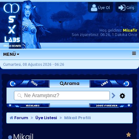
Üye Ol
Giriş
Hoş geldiniz
Misafir
Son ziyaretiniz:
06:26, 1 Dakika Önce
MENÜ
ANA SAYFA
Cumartesi, 08 Ağustos 2026 - 06:26
FORUMLAR
Arama
SORU-CEVAP
GÜNLÜKLER
SON MESAJLAR
KISAYOLLAR
Forum
Üye Listesi
Mikail Profili
Mikail