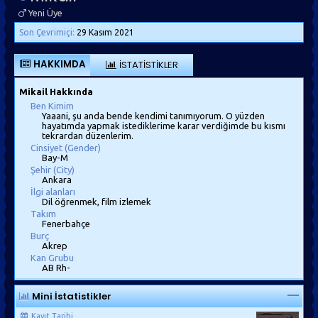
Yeni Üye
Son Çevrimiçi:
29 Kasım 2021
HAKKIMDA
İSTATISTIKLER
Mikail Hakkında
Ben Kimim
Yaaani, şu anda bende kendimi tanımıyorum. O yüzden
hayatımda yapmak istediklerime karar verdiğimde bu kısmı
tekrardan düzenlerim.
Cinsiyet (Gender)
Bay-M
Şehir (City)
Ankara
İlgi alanları
Dil öğrenmek, film izlemek
Takım
Fenerbahçe
Burç
Akrep
Kan Grubu
AB Rh-
Mini İstatistikler
Kayıt Tarihi