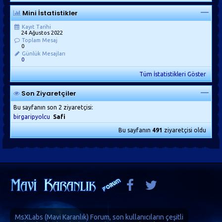
Mini İstatistikler
Kayıt Tarihi
24 Ağustos 2022
Toplam Mesaj
0
Günlük Mesajları
0
Tüm İstatistikleri Göster
Son Ziyaretçiler
Bu sayfanın son 2 ziyaretçisi:
birgaripyolcu
Safi
Bu sayfanın
491
ziyaretçisi oldu
MsXLabs (
Mavi Karanlık
)
Forum
, son kullanıcıların çeşitli