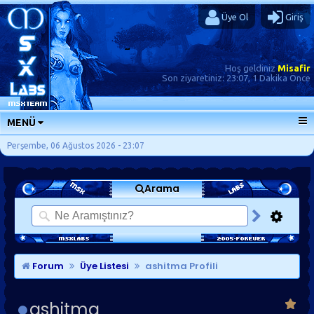
Üye Ol
Giriş
Hoş geldiniz
Misafir
Son ziyaretiniz:
23:07, 1 Dakika Önce
MENÜ
ANA SAYFA
Perşembe, 06 Ağustos 2026 - 23:07
FORUMLAR
Arama
SORU-CEVAP
GÜNLÜKLER
SON MESAJLAR
KISAYOLLAR
Forum
Üye Listesi
ashitma Profili
ashitma