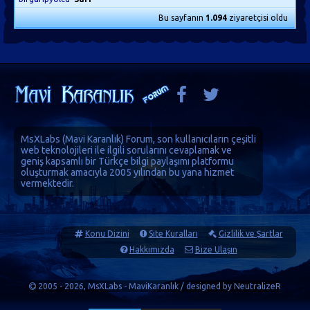
Bu sayfanın
1.094
ziyaretçisi oldu
MsXLabs (
Mavi Karanlık
)
Forum
, son kullanıcıların çeşitli
web teknolojileri ile ilgili sorularını cevaplamak ve
geniş kapsamlı bir Türkçe bilgi paylaşımı platformu
oluşturmak amacıyla 2005 yılından bu yana hizmet
vermektedir.
Konu Dizini
Site Kuralları
Gizlilik ve Şartlar
Hakkımızda
Bize Ulaşın
2005 - 2026, MsXLabs - MaviKaranlık / designed by
NeutralizeR