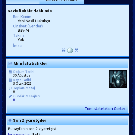
savioRokkie Hakkında
Ben Kimim
Yeni Nesil Hukukçu
Cinsiyet (Gender)
Bay-M
Takım
Yok
İmza
Mini İstatistikler
Doğum Tarihi
30 Ağustos
Kayıt Tarihi
5 Ocak 2023
Toplam Mesaj
0
Günlük Mesajları
0
Tüm İstatistikleri Göster
Son Ziyaretçiler
Bu sayfanın son 2 ziyaretçisi:
birgaripyolcu
Safi