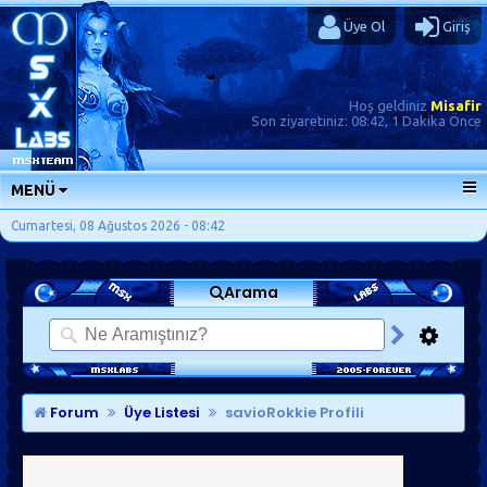
Üye Ol
Giriş
Hoş geldiniz
Misafir
Son ziyaretiniz:
08:42, 1 Dakika Önce
MENÜ
ANA SAYFA
Cumartesi, 08 Ağustos 2026 - 08:42
FORUMLAR
Arama
SORU-CEVAP
GÜNLÜKLER
SON MESAJLAR
KISAYOLLAR
Forum
Üye Listesi
savioRokkie Profili