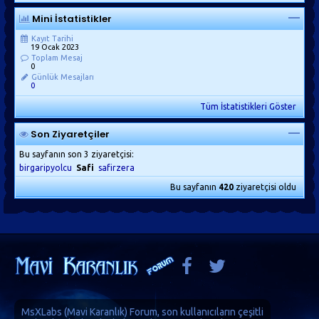
Mini İstatistikler
Kayıt Tarihi
19 Ocak 2023
Toplam Mesaj
0
Günlük Mesajları
0
Tüm İstatistikleri Göster
Son Ziyaretçiler
Bu sayfanın son 3 ziyaretçisi:
birgaripyolcu
Safi
safirzera
Bu sayfanın
420
ziyaretçisi oldu
MsXLabs (
Mavi Karanlık
)
Forum
, son kullanıcıların çeşitli