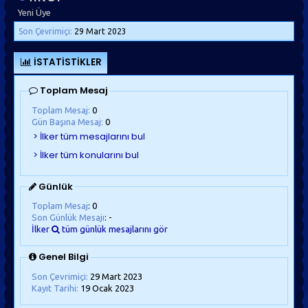
Yeni Üye
Son Çevrimiçi:
29 Mart 2023
İSTATISTIKLER
Toplam Mesaj
Toplam Mesaj:
0
Gün Başına Mesaj:
0
Günlük
Toplam Mesaj
: 0
Son Günlük Mesajı
: -
İlker
tüm günlük mesajlarını gör
Genel Bilgi
Son Çevrimiçi:
29 Mart 2023
Kayıt Tarihi:
19 Ocak 2023