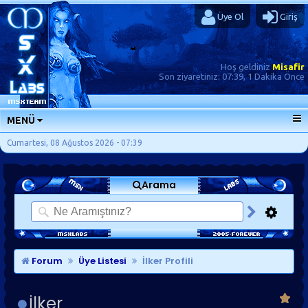
Üye Ol
Giriş
Hoş geldiniz
Misafir
Son ziyaretiniz:
07:39, 1 Dakika Önce
MENÜ
ANA SAYFA
Cumartesi, 08 Ağustos 2026 - 07:39
FORUMLAR
Arama
SORU-CEVAP
GÜNLÜKLER
SON MESAJLAR
KISAYOLLAR
Forum
Üye Listesi
İlker Profili
İlker