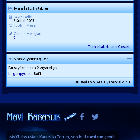
Mini İstatistikler
Kayıt Tarihi
5 Şubat 2023
Toplam Mesaj
0
Günlük Mesajları
0
Tüm İstatistikleri Göster
Son Ziyaretçiler
Bu sayfanın son 2 ziyaretçisi:
birgaripyolcu
Safi
Bu sayfanın
344
ziyaretçisi oldu
MsXLabs (
Mavi Karanlık
)
Forum
, son kullanıcıların çeşitli