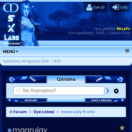
Üye Ol
Giriş
Hoş geldiniz
Misafir
Son ziyaretiniz:
14:03, 1 Dakika Önce
MENÜ
ANA SAYFA
Cumartesi, 08 Ağustos 2026 - 14:03
FORUMLAR
Arama
SORU-CEVAP
GÜNLÜKLER
SON MESAJLAR
KISAYOLLAR
Forum
Üye Listesi
maarulay Profili
maarulay