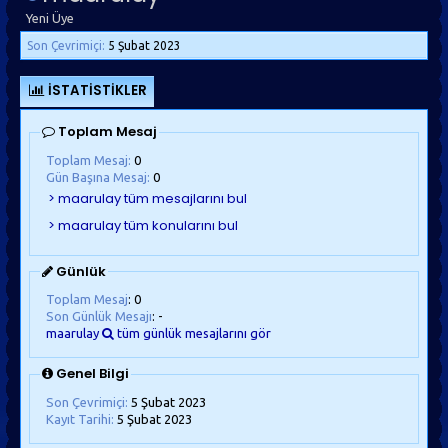
Yeni Üye
Son Çevrimiçi:
5 Şubat 2023
İSTATISTIKLER
Toplam Mesaj
Toplam Mesaj:
0
Gün Başına Mesaj:
0
Günlük
Toplam Mesaj
: 0
Son Günlük Mesajı
: -
maarulay
tüm günlük mesajlarını gör
Genel Bilgi
Son Çevrimiçi:
5 Şubat 2023
Kayıt Tarihi:
5 Şubat 2023