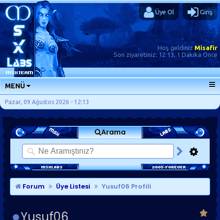
Üye Ol
Giriş
Hoş geldiniz
Misafir
Son ziyaretiniz:
12:13, 1 Dakika Önce
MENÜ
ANA SAYFA
Pazar, 09 Ağustos 2026 - 12:13
FORUMLAR
Arama
SORU-CEVAP
GÜNLÜKLER
SON MESAJLAR
KISAYOLLAR
Forum
Üye Listesi
Yusuf06 Profili
Yusuf06