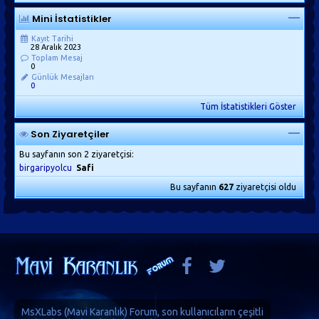
Mini İstatistikler
Kayıt Tarihi
28 Aralık 2023
Toplam Mesaj
0
Günlük Mesajları
0
Tüm İstatistikleri Göster
Son Ziyaretçiler
Bu sayfanın son 2 ziyaretçisi:
birgaripyolcu
Safi
Bu sayfanın
627
ziyaretçisi oldu
MsXLabs (
Mavi Karanlık
)
Forum
, son kullanıcıların çeşitli