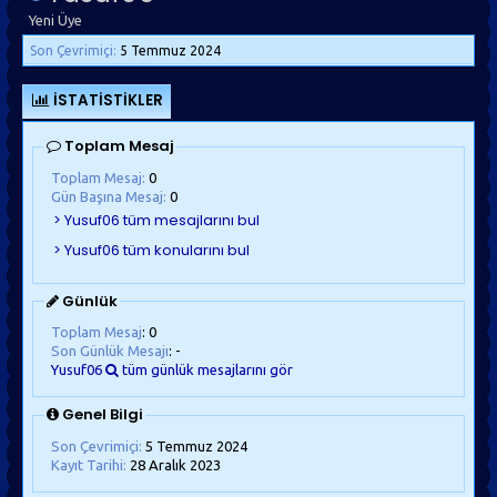
Yeni Üye
Son Çevrimiçi:
5 Temmuz 2024
İSTATISTIKLER
Toplam Mesaj
Toplam Mesaj:
0
Gün Başına Mesaj:
0
Günlük
Toplam Mesaj
: 0
Son Günlük Mesajı
: -
Yusuf06
tüm günlük mesajlarını gör
Genel Bilgi
Son Çevrimiçi:
5 Temmuz 2024
Kayıt Tarihi:
28 Aralık 2023