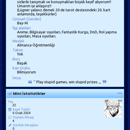
sizlerle tanışmak ve konuşmaktan büyük keyif alıyorum!!
Umarım iyi anlaşırız!!
(Lügner yalancı demek 20 de tarot destesindeki 20. kart
anlamında, teşekkürler)
Cinsiyet (Gender)
Bay-M
İlgi alanları
Anime, Bilgisayar oyunları, Fantastik Kurgu, DnD, Rol yapma
oyunları, Masa oyunları.
Meslek
Almanca Öğretmenliği
Takım
Yok
Burç
Başak
Kan Grubu
Bilmiyorum
İmza
'' Play stupid games, win stupid prizes. ,,
Mini İstatistikler
Yaş
22
Kayıt Tarihi
6 Ocak 2024
Toplam Mesaj
4
Günlük Mesajları
0