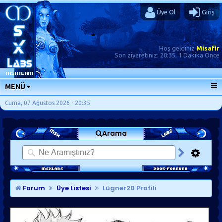
Üye Ol
Giriş
Hoş geldiniz
Misafir
Son ziyaretiniz:
20:35, 1 Dakika Önce
MENÜ
ANA SAYFA
Cuma, 07 Ağustos 2026 - 20:35
FORUMLAR
Arama
SORU-CEVAP
GÜNLÜKLER
SON MESAJLAR
KISAYOLLAR
Forum
Üye Listesi
Lügner20 Profili