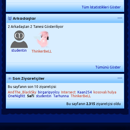
Tüm İstatistikleri Göster
Arkadaşlar
2 Arkadaştan 2 Tanesi Gösteriliyor
studentin
ThinkerBeLL
Tümünü Göster
Son Ziyaretçiler
Bu sayfanın son 10 ziyaretçisi:
AndThe_BlackSky
birgaripyolcu
Intersect
Kaan254
kosovalı hulya
OneNightt
Safi
studentin
Tarhunna
ThinkerBeLL
Bu sayfanın
2.315
ziyaretçisi oldu