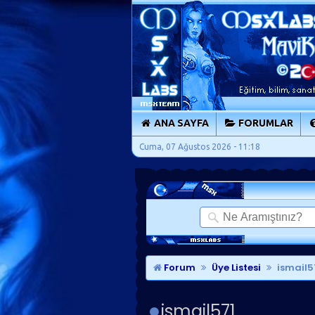
ANA SAYFA
FORUMLAR
Cuma, 07 Ağustos 2026 - 11:18
Forum
Üye Listesi
ismail57
ismail571