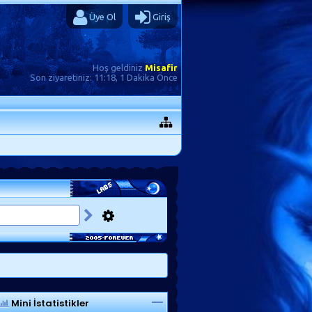
Üye Ol
Giriş
Hoş geldiniz
Misafir
Son ziyaretiniz:
11:18, 1 Dakika Önce
Mini İstatistikler