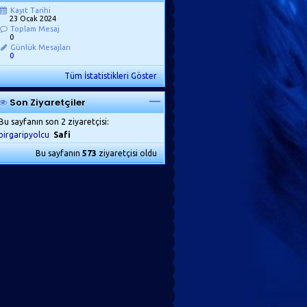
Kayıt Tarihi
23 Ocak 2024
Toplam Mesaj
0
Günlük Mesajları
0
Tüm İstatistikleri Göster
Son Ziyaretçiler
Bu sayfanın son 2 ziyaretçisi:
birgaripyolcu
Safi
Bu sayfanın
573
ziyaretçisi oldu