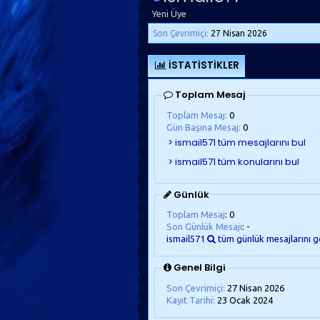
Yeni Üye
Son Çevrimiçi:
27 Nisan 2026
İSTATISTIKLER
Toplam Mesaj
Toplam Mesaj:
0
Gün Başına Mesaj:
0
Günlük
Toplam Mesaj
: 0
Son Günlük Mesajı
: -
ismail571
tüm günlük mesajlarını g
Genel Bilgi
Son Çevrimiçi:
27 Nisan 2026
Kayıt Tarihi:
23 Ocak 2024