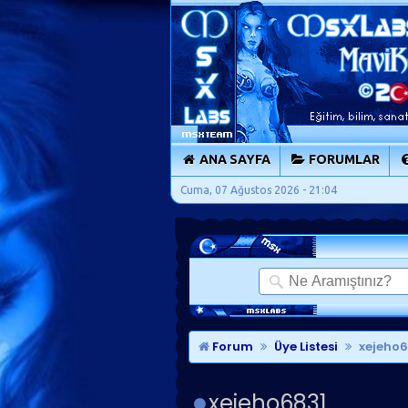
ANA SAYFA
FORUMLAR
Cuma, 07 Ağustos 2026 - 21:04
Forum
Üye Listesi
xejeho68
xejeho6831