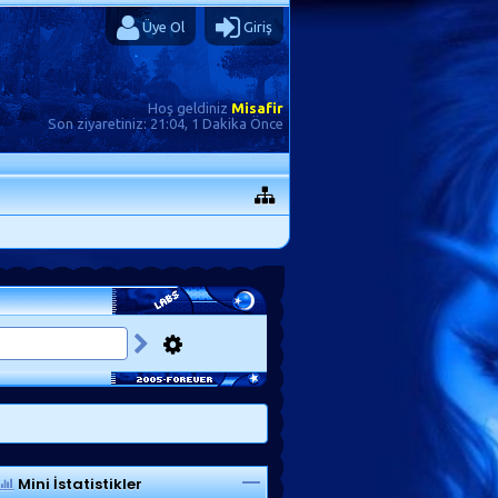
Üye Ol
Giriş
Hoş geldiniz
Misafir
Son ziyaretiniz:
21:04, 1 Dakika Önce
Mini İstatistikler