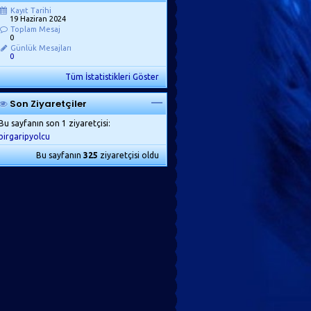
Kayıt Tarihi
19 Haziran 2024
Toplam Mesaj
0
Günlük Mesajları
0
Tüm İstatistikleri Göster
Son Ziyaretçiler
Bu sayfanın son 1 ziyaretçisi:
birgaripyolcu
Bu sayfanın
325
ziyaretçisi oldu