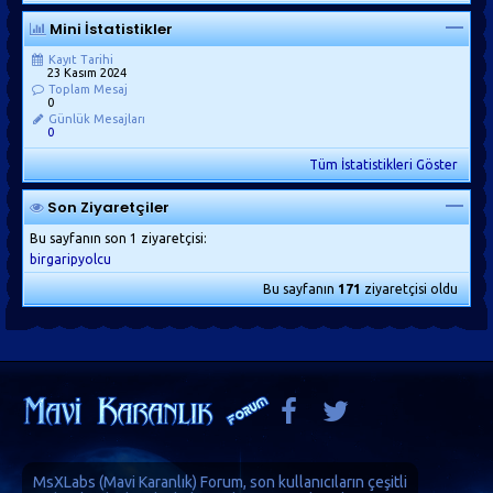
Mini İstatistikler
Kayıt Tarihi
23 Kasım 2024
Toplam Mesaj
0
Günlük Mesajları
0
Tüm İstatistikleri Göster
Son Ziyaretçiler
Bu sayfanın son 1 ziyaretçisi:
birgaripyolcu
Bu sayfanın
171
ziyaretçisi oldu
MsXLabs (
Mavi Karanlık
)
Forum
, son kullanıcıların çeşitli