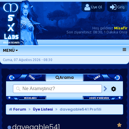
Üye Ol
Giriş
Hoş geldiniz
Misafir
Son ziyaretiniz:
08:30, 1 Dakika Önce
MENÜ
ANA SAYFA
Cuma, 07 Ağustos 2026 - 08:30
FORUMLAR
Arama
SORU-CEVAP
GÜNLÜKLER
SON MESAJLAR
KISAYOLLAR
Forum
Üye Listesi
davegable541 Profili
davegable541