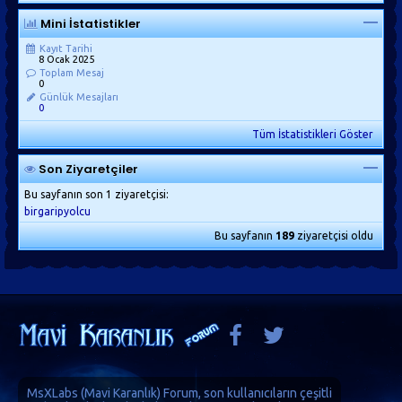
Mini İstatistikler
Kayıt Tarihi
8 Ocak 2025
Toplam Mesaj
0
Günlük Mesajları
0
Tüm İstatistikleri Göster
Son Ziyaretçiler
Bu sayfanın son 1 ziyaretçisi:
birgaripyolcu
Bu sayfanın
189
ziyaretçisi oldu
MsXLabs (
Mavi Karanlık
)
Forum
, son kullanıcıların çeşitli