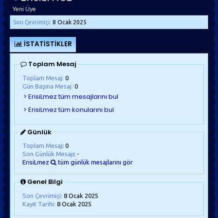
Yeni Üye
Son Çevrimiçi:
8 Ocak 2025
İSTATISTIKLER
Toplam Mesaj
Toplam Mesaj:
0
Gün Başına Mesaj:
0
Günlük
Toplam Mesaj
: 0
Son Günlük Mesajı
: -
ErisiLmez
tüm günlük mesajlarını gör
Genel Bilgi
Son Çevrimiçi:
8 Ocak 2025
Kayıt Tarihi:
8 Ocak 2025