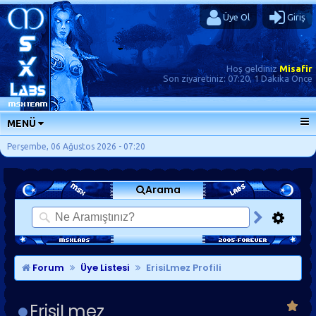
Üye Ol
Giriş
Hoş geldiniz
Misafir
Son ziyaretiniz:
07:20, 1 Dakika Önce
MENÜ
ANA SAYFA
Perşembe, 06 Ağustos 2026 - 07:20
FORUMLAR
Arama
SORU-CEVAP
GÜNLÜKLER
SON MESAJLAR
KISAYOLLAR
Forum
Üye Listesi
ErisiLmez Profili
ErisiLmez