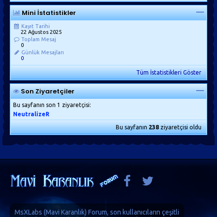
Mini İstatistikler
Kayıt Tarihi
22 Ağustos 2025
Toplam Mesaj
0
Günlük Mesajları
0
Tüm İstatistikleri Göster
Son Ziyaretçiler
Bu sayfanın son 1 ziyaretçisi:
NeutralizeR
Bu sayfanın
238
ziyaretçisi oldu
MsXLabs (
Mavi Karanlık
)
Forum
, son kullanıcıların çeşitli