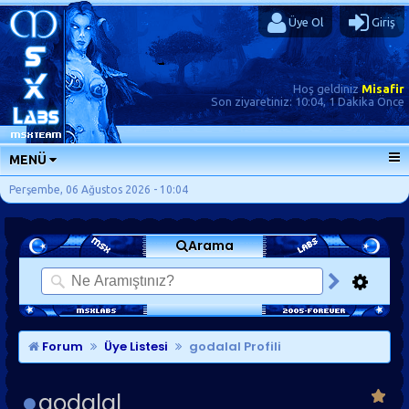
Üye Ol
Giriş
Hoş geldiniz
Misafir
Son ziyaretiniz:
10:04, 1 Dakika Önce
MENÜ
ANA SAYFA
Perşembe, 06 Ağustos 2026 - 10:04
FORUMLAR
Arama
SORU-CEVAP
GÜNLÜKLER
SON MESAJLAR
KISAYOLLAR
Forum
Üye Listesi
godalal Profili
godalal