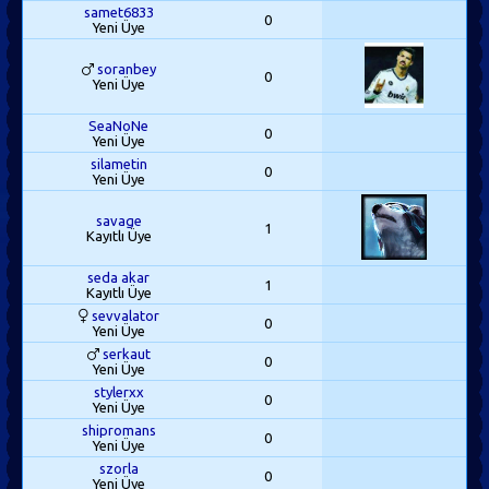
samet6833
0
Yeni Üye
soranbey
0
Yeni Üye
SeaNoNe
0
Yeni Üye
silametin
0
Yeni Üye
savage
1
Kayıtlı Üye
seda akar
1
Kayıtlı Üye
sevvalator
0
Yeni Üye
serkaut
0
Yeni Üye
stylerxx
0
Yeni Üye
shipromans
0
Yeni Üye
szorla
0
Yeni Üye