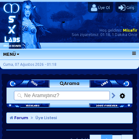
Üye Ol
Giriş
Hoş geldiniz
Misafir
Son ziyaretiniz:
01:18, 1 Dakika Önce
MENÜ
ANA SAYFA
Cuma, 07 Ağustos 2026 - 01:18
FORUMLAR
Arama
SORU-CEVAP
GÜNLÜKLER
SON MESAJLAR
KISAYOLLAR
Forum
Üye Listesi