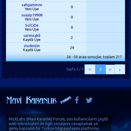
sahgaminze
0
Yeni Üye
suayip19908
0
Yeni Üye
SuİCiDe
0
Yeni Üye
sarimsakli
2
Kayıtlı Üye
studentin
29
Kayıtlı Üye
26 - 50 arası sonuçlar, toplam 217
Sayfa 2 / 9
2
MsXLabs (
Mavi Karanlık
)
Forum
, son kullanıcıların çeşitli
web teknolojileri ile ilgili sorularını cevaplamak ve
geniş kapsamlı bir Türkçe bilgi paylaşımı platformu