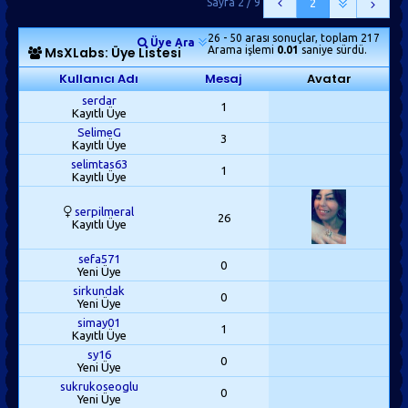
Sayfa 2 / 9
2
26 - 50 arası sonuçlar, toplam 217
Üye Ara
MsXLabs: Üye Listesi
Arama işlemi
0.01
saniye sürdü.
Kullanıcı Adı
Mesaj
Avatar
serdar
1
Kayıtlı Üye
SelimeG
3
Kayıtlı Üye
selimtas63
1
Kayıtlı Üye
serpilmeral
26
Kayıtlı Üye
sefa571
0
Yeni Üye
sirkundak
0
Yeni Üye
simay01
1
Kayıtlı Üye
sy16
0
Yeni Üye
sukrukoseoglu
0
Yeni Üye