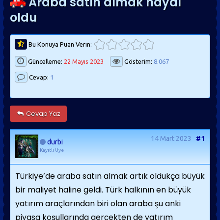
Araba satın almak hayal
oldu
Bu Konuya Puan Verin:
Güncelleme:
22 Mayıs 2023
Gösterim:
8.067
Cevap:
1
Cevap Yaz
14 Mart 2023
#1
durbi
Kayıtlı Üye
Türkiye’de araba satın almak artık oldukça büyük
bir maliyet haline geldi. Türk halkının en büyük
yatırım araçlarından biri olan araba şu anki
piyasa koşullarında gerçekten de yatırım