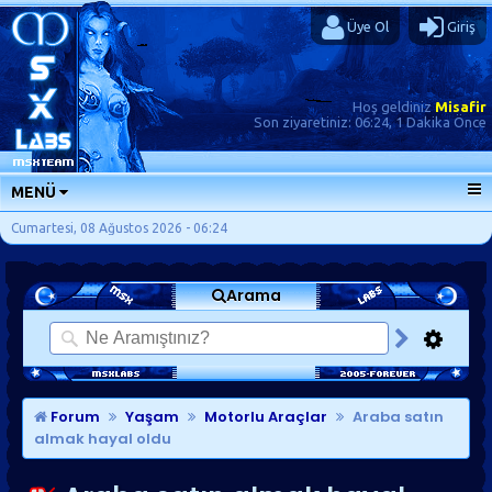
Üye Ol
Giriş
Hoş geldiniz
Misafir
Son ziyaretiniz:
06:24, 1 Dakika Önce
MENÜ
ANA SAYFA
Cumartesi, 08 Ağustos 2026 - 06:24
FORUMLAR
Arama
SORU-CEVAP
GÜNLÜKLER
SON MESAJLAR
KISAYOLLAR
Forum
Yaşam
Motorlu Araçlar
Araba satın
almak hayal oldu