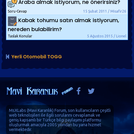
Araba almak istiyorum, ne önerirsiniz?
Soru-Cevap
15 Şubat 2011 / Misafir26
Kabak tohumu satın almak istiyorum,
nereden bulabilirim?
Taslak Konular
5 Ağustos 2015 / Lionel
Yerli Otomobil TOGG
MsXLabs (
Mavi Karanlık
)
Forum
, son kullanıcıların çeşitli
web teknolojileri ile ilgili sorularını cevaplamak ve
geniş kapsamlı bir Türkçe bilgi paylaşımı platformu
oluşturmak amacıyla 2005 yılından bu yana hizmet
vermektedir.