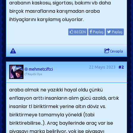
arabanın kaskosu, sigortası, bakımı vb daha
birçok masraflarına karışmadan araba
ihtiyaçlarını karşılamış oluyorlar.
BEĞEN
Paylaş
Paylaş
Cevapla
22 Mayıs 2023
#2
mehmetciftci
Kayıtlı Üye
araba almak ne yazıkki hayal oldu çünkü
enflasyon arttı insanların alım gücü azaldı, artık
insanlar tl biriktirmek yerine altın döviz vs.
biriktirmeye tamamıyla yöneldi (tabi
biriktirebilirse..). Araç bayilerinde araç var ise
piyasayı marka belirliyor, yok ise piyasayı