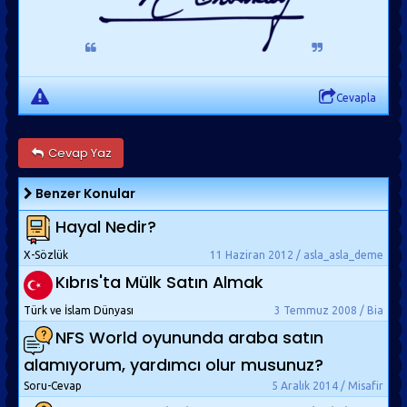
Cevapla
Cevap Yaz
Benzer Konular
Hayal Nedir?
X-Sözlük
11 Haziran 2012 / asla_asla_deme
Kıbrıs'ta Mülk Satın Almak
Türk ve İslam Dünyası
3 Temmuz 2008 / Bia
NFS World oyununda araba satın
alamıyorum, yardımcı olur musunuz?
Soru-Cevap
5 Aralık 2014 / Misafir