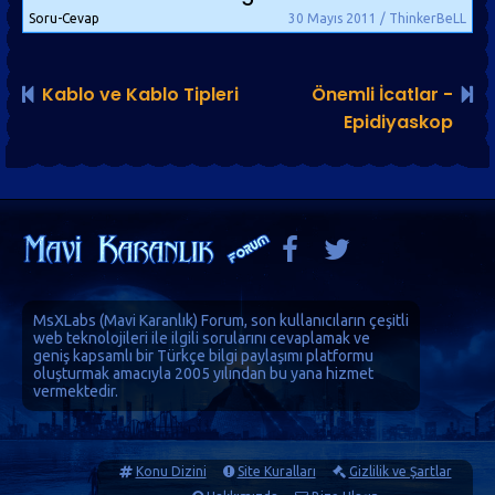
Soru-Cevap
30 Mayıs 2011 / ThinkerBeLL
Kablo ve Kablo Tipleri
Önemli İcatlar -
Epidiyaskop
MsXLabs (
Mavi Karanlık
)
Forum
, son kullanıcıların çeşitli
web teknolojileri ile ilgili sorularını cevaplamak ve
geniş kapsamlı bir Türkçe bilgi paylaşımı platformu
oluşturmak amacıyla 2005 yılından bu yana hizmet
vermektedir.
Konu Dizini
Site Kuralları
Gizlilik ve Şartlar