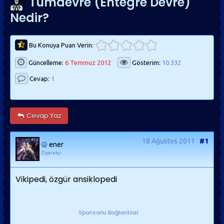
Tümdevre (Entegre Devre)
Nedir?
Bu Konuya Puan Verin:
Güncelleme:
6 Temmuz 2012
Gösterim:
10.332
Cevap:
1
Cevap Yaz
18 Ağustos 2011
#1
ener
Ziyaretçi
Vikipedi, özgür ansiklopedi
Sponsorlu Bağlantılar