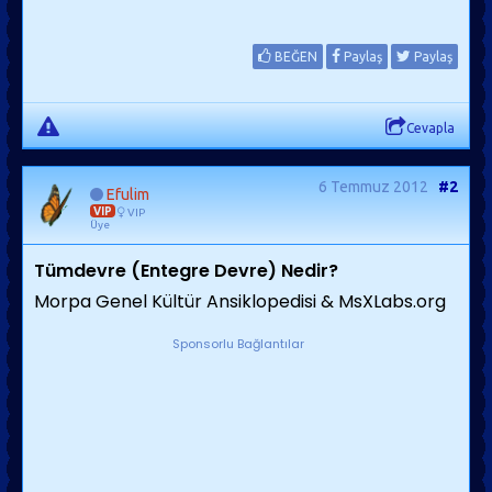
BEĞEN
Paylaş
Paylaş
Cevapla
6 Temmuz 2012
#2
Efulim
VIP
VIP
Üye
Tümdevre (Entegre Devre) Nedir?
Morpa Genel Kültür Ansiklopedisi & MsXLabs.org
Sponsorlu Bağlantılar