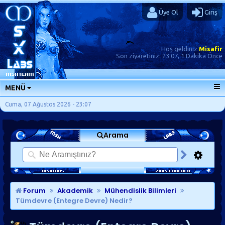
Üye Ol
Giriş
Hoş geldiniz
Misafir
Son ziyaretiniz:
23:07, 1 Dakika Önce
MENÜ
ANA SAYFA
Cuma, 07 Ağustos 2026 - 23:07
FORUMLAR
Arama
SORU-CEVAP
GÜNLÜKLER
SON MESAJLAR
KISAYOLLAR
Forum
Akademik
Mühendislik Bilimleri
Tümdevre (Entegre Devre) Nedir?