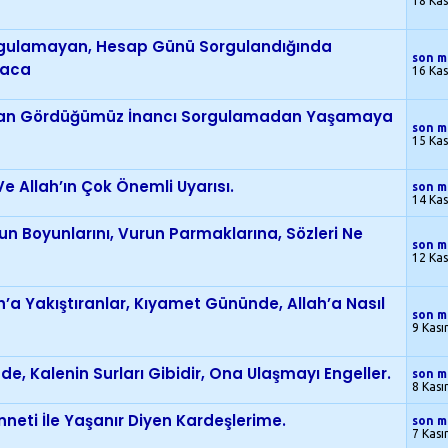
18 Ka
rgulamayan, Hesap Günü Sorgulandığında
son m
yaca
16 Ka
mızdan Gördüğümüz İnancı Sorgulamadan Yaşamaya
son m
15 Ka
Ve Allah’ın Çok Önemli Uyarısı.
son m
14 Ka
urun Boyunlarını, Vurun Parmaklarına, Sözleri Ne
son m
12 Ka
h’a Yakıştıranlar, Kıyamet Gününde, Allah’a Nasıl
son m
9 Kas
de, Kalenin Surları Gibidir, Ona Ulaşmayı Engeller.
son m
8 Kas
neti İle Yaşanır Diyen Kardeşlerime.
son m
7 Kas