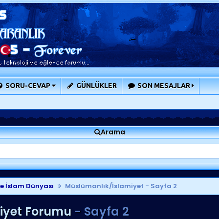
SORU-CEVAP
GÜNLÜKLER
SON MESAJLAR
Arama
ve İslam Dünyası
Müslümanlık/İslamiyet
- Sayfa 2
iyet Forumu
- Sayfa 2