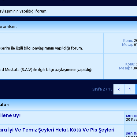
paylaşımının yapıldığı forum.
orumları :
Konu:
2
Mesaj:
6
Kerim ile ilgili bilgi paylaşımının yapıldığı forum.
Konu:
Mesaj:
1.0
ustafa (S.A.V) ile ilgili bilgi paylaşımının yapıldığı
Sayfa 2 / 18
1
ları
lene Uy!
son m
20 Ka
ara İyi Ve Temiz Şeyleri Helal, Kötü Ve Pis Şeyleri
son m