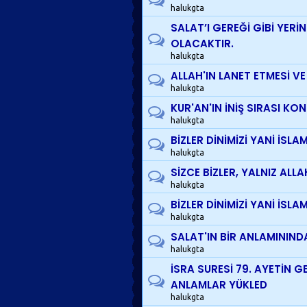
halukgta
SALAT’I GEREĞİ GİBİ YER
OLACAKTIR.
halukgta
ALLAH'IN LANET ETMESİ VE 
halukgta
KUR'AN'IN İNİŞ SIRASI KO
halukgta
BİZLER DİNİMİZİ YANİ İSL
halukgta
SİZCE BİZLER, YALNIZ ALL
halukgta
BİZLER DİNİMİZİ YANİ İSL
halukgta
SALAT'IN BİR ANLAMININD
halukgta
İSRA SURESİ 79. AYETİN 
ANLAMLAR YÜKLED
halukgta