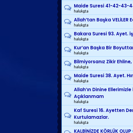
Maide Suresi 41-42-43-44
halukgta
Allah’tan Başka VELİLER Ed
halukgta
Bakara Suresi 93. Ayet. İ
halukgta
Kur’an Başka Bir Boyutt
halukgta
Bilmiyorsanız Zikir Ehline
halukgta
Maide Suresi 38. Ayet. Hır
halukgta
Allah’ın Dinine Ellerimizl
Açıklanmam
halukgta
Kaf Suresi 16. Ayetten De
Kurtulamazlar.
halukgta
KALBİNİZDE KÖRLÜK OLUP 