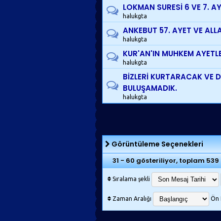
LOKMAN SURESİ 6 VE 7. A
halukgta
ANKEBUT 57. AYET VE ALLA
halukgta
KUR'AN'IN MUHKEM AYETLE
halukgta
BİZLERİ KURTARACAK VE 
BULUŞAMADIK.
halukgta
Görüntüleme Seçenekleri
31 - 60 gösteriliyor, toplam 539
Sıralama şekli
Zaman Aralığı
Ön 