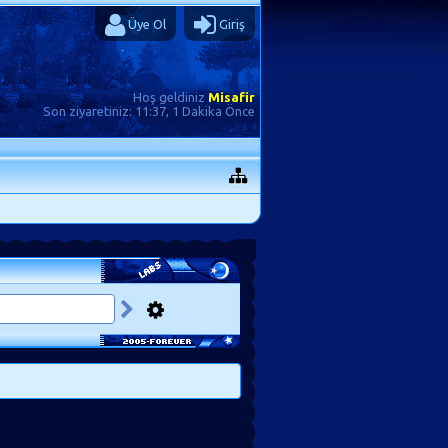
Üye Ol
Giriş
Hoş geldiniz
Misafir
Son ziyaretiniz:
11:37, 1 Dakika Önce