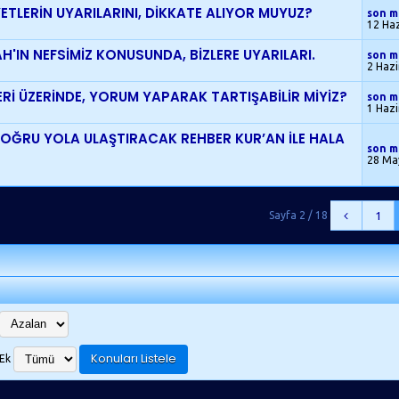
YETLERİN UYARILARINI, DİKKATE ALIYOR MUYUZ?
son m
12 Ha
H'IN NEFSİMİZ KONUSUNDA, BİZLERE UYARILARI.
son m
2 Haz
Rİ ÜZERİNDE, YORUM YAPARAK TARTIŞABİLİR MİYİZ?
son m
1 Haz
DOĞRU YOLA ULAŞTIRACAK REHBER KUR’AN İLE HALA
son m
28 Ma
Sayfa 2 / 18
1
Ek