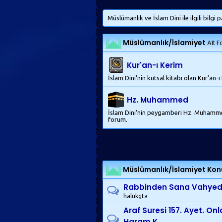
Müslümanlık ve İslam Dini ile ilgili bilgi 
Müslümanlık/İslamiyet
Alt F
Kur'an-ı Kerim
İslam Dini'nin kutsal kitabı olan Kur'an-ı 
Hz. Muhammed
İslam Dini'nin peygamberi Hz. Muhammed M
forum.
Müslümanlık/İslamiyet
Konu
Rabbinden Sana Vahyedi
halukgta
Araf Suresi 157. Ayet. Onl
Haram K