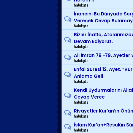
halukgta
İnancını Bu Dünyada So
Verecek Cevap Bulama
halukgta
Bizler İnatla, Ataları
Devam Ediyoruz.
halukgta
Ali İmran 78 -79. Ayetler 
halukgta
Enfal Suresi 12. Ayet. ”V
Anlama Geli
halukgta
Kendi Uydurmalarını Alla
Cevap Verec
halukgta
Rivayetler Kur’an’ın Önün
halukgta
İslam Kur’an+Resulün Sün
halukgta