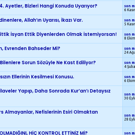
. Ayetler, Bizleri Hangi Konuda Uyarıyor?
son m
6 Kas
inenlere, Allah’ın Uyarısı, İkazı Var.
son m
5 Kas
şittik İsyan Ettik Diyenlerden Olmak İstemiyorsan!
son m
8 Eki
an, Evrenden Bahseder Mi?
son m
24 Ağ
, Bilenlere Sorun Sözüyle Ne Kast Ediliyor?
son m
4 Şub
sızın Ellerinin Kesilmesi Konusu.
son m
6 Eki
e İlaveler Yapıp, Daha Sonrada Kur’an’ı Detaysız
son m
30 Eyl
rs Almayanlar, Nefislerinin Esiri Olmaktan
son m
28 Eyl
OLMADIĞINI, HİÇ KONTROL ETTİNİZ Mİ?
son m