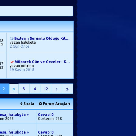
Bizlerin Sorumlu Olduğu Kitap, Yalnız Kur'an Değil Midir?
03
yazan halukgta
19
2 Gün Önce
Mübarek Gün ve Geceler - Kutlu Doğum ve Mevlid Kandili
57
yazan nötrino
63
19 Kasım 2018
2
3
4
12
Sırala
Forum Araçları
esaj halukgta
Cevap: 0
sım 2025
Gösterim: 238
esaj halukgta
Cevap: 0