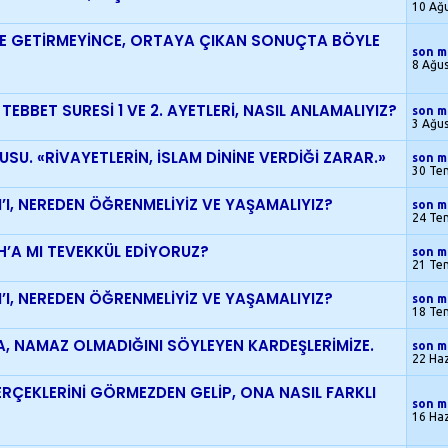
10 Ağ
İNE GETİRMEYİNCE, ORTAYA ÇIKAN SONUÇTA BÖYLE
son m
8 Ağu
TEBBET SURESİ 1 VE 2. AYETLERİ, NASIL ANLAMALIYIZ?
son m
3 Ağu
NUSU. «RİVAYETLERİN, İSLAM DİNİNE VERDİĞİ ZARAR.»
son m
30 Te
AM’I, NEREDEN ÖĞRENMELİYİZ VE YAŞAMALIYIZ?
son m
24 Te
AH’A MI TEVEKKÜL EDİYORUZ?
son m
21 Te
AM’I, NEREDEN ÖĞRENMELİYİZ VE YAŞAMALIYIZ?
son m
18 Te
A, NAMAZ OLMADIĞINI SÖYLEYEN KARDEŞLERİMİZE.
son m
22 Ha
GERÇEKLERİNİ GÖRMEZDEN GELİP, ONA NASIL FARKLI
son m
16 Ha