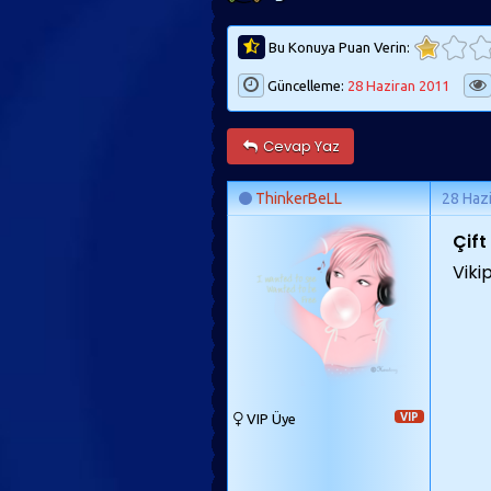
Bu Konuya Puan Verin:
Güncelleme:
28 Haziran 2011
Cevap Yaz
ThinkerBeLL
28 Haz
Çift 
Viki
VIP Üye
VIP