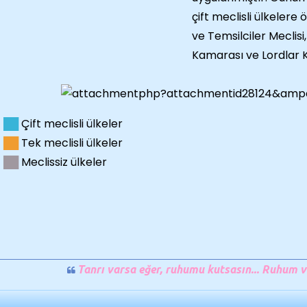
çift meclisli ülkelere
ve Temsilciler Meclisi,
Kamarası ve Lordlar 
██
Çift meclisli ülkeler
██
Tek meclisli ülkeler
██
Meclissiz ülkeler
Tanrı varsa eğer, ruhumu kutsasın... Ruhum v