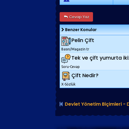
Cevap Yaz
Benzer Konular
Pelin Çift
Basın/Magazin tr
Tek ve çift yumurta ikiz
Soru-Cevap
Çift Nedir?
X-Sözlük
Devlet Yönetim Biçimleri - 