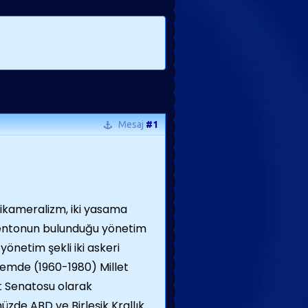
Mesaj
#1
ikameralizm, iki yasama
entonun bulunduğu yönetim
 yönetim şekli iki askeri
emde (1960-1980) Millet
t Senatosu olarak
zde ABD ve Birleşik Krallık