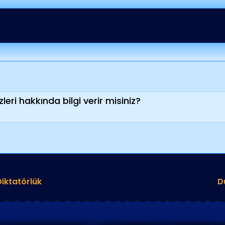
leri hakkında bilgi verir misiniz?
Diktatörlük
D