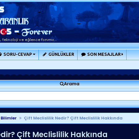
SORU-CEVAP
GÜNLÜKLER
SON MESAJLAR
Arama
 Bilimler
Çift Meclislilik Nedir? Çift Meclislilik Hakkında
edir? Çift Meclislilik Hakkında