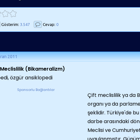
Gösterim:
3.547
Cevap:
0
iran 2011
Meclislilik (
Bikameralizm)
pedi, özgür ansiklopedi
Sponsorlu Bağlantılar
Çift meclislilik
ya da B
organı ya da parlam
şeklidir. Türkiye'de bu
darbe arasındaki dön
Meclisi ve Cumhuriye
uygulanmıştır. Günümü