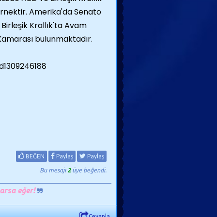
 örnektir. Amerika'da Senato
 Birleşik Krallık'ta Avam
Kamarası bulunmaktadır.
BEĞEN
Paylaş
Paylaş
Bu mesajı
2
üye beğendi.
arsa eğer!
Cevapla