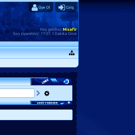
Üye Ol
Giriş
Hoş geldiniz
Misafir
Son ziyaretiniz:
17:07, 1 Dakika Önce