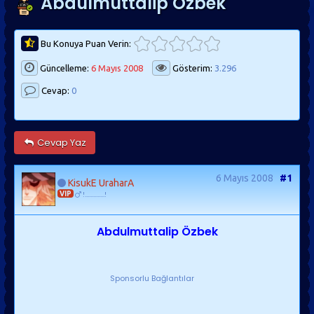
Abdulmuttalip Özbek
Bu Konuya Puan Verin:
Güncelleme:
6 Mayıs 2008
Gösterim:
3.296
Cevap:
0
Cevap Yaz
6 Mayıs 2008
#1
KisukE UraharA
VIP
!..............!
Abdulmuttalip Özbek
Sponsorlu Bağlantılar