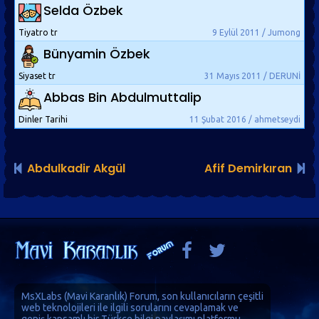
Selda Özbek
Tiyatro tr
9 Eylül 2011 / Jumong
Bünyamin Özbek
Siyaset tr
31 Mayıs 2011 / DERUNİ
Abbas Bin Abdulmuttalip
Dinler Tarihi
11 Şubat 2016 / ahmetseydi
Abdulkadir Akgül
Afif Demirkıran
MsXLabs (
Mavi Karanlık
)
Forum
, son kullanıcıların çeşitli
web teknolojileri ile ilgili sorularını cevaplamak ve