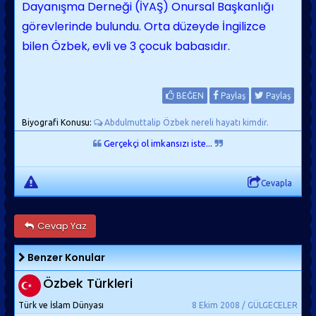
Dayanışma Derneği (İYAŞ) Onursal Başkanlığı
görevlerinde bulundu. Orta düzeyde İngilizce
bilen Özbek, evli ve 3 çocuk babasıdır.
BEĞEN
Paylaş
Paylaş
Biyografi Konusu:
Abdulmuttalip Özbek nereli hayatı kimdir.
Gerçekçi ol imkansızı iste...
Cevapla
Cevap Yaz
Benzer Konular
Özbek Türkleri
Türk ve İslam Dünyası
8 Ekim 2008 / GÜLGECELER