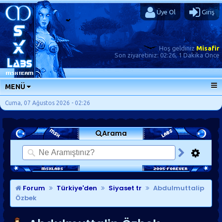
Üye Ol
Giriş
Hoş geldiniz
Misafir
Son ziyaretiniz:
02:26, 1 Dakika Önce
MENÜ
ANA SAYFA
Cuma, 07 Ağustos 2026 - 02:26
FORUMLAR
Arama
SORU-CEVAP
GÜNLÜKLER
SON MESAJLAR
KISAYOLLAR
Forum
Türkiye'den
Siyaset tr
Abdulmuttalip
Özbek