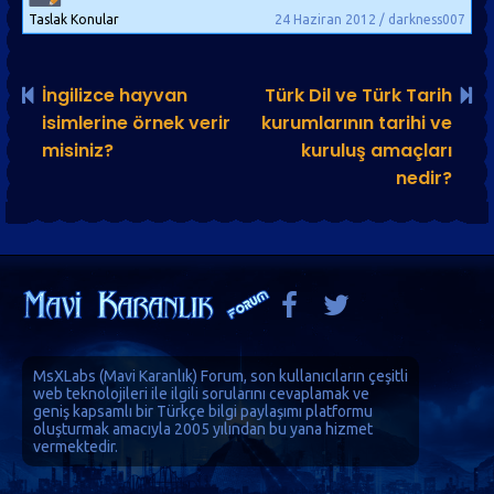
Taslak Konular
24 Haziran 2012 / darkness007
İngilizce hayvan
Türk Dil ve Türk Tarih
isimlerine örnek verir
kurumlarının tarihi ve
misiniz?
kuruluş amaçları
nedir?
MsXLabs (
Mavi Karanlık
)
Forum
, son kullanıcıların çeşitli
web teknolojileri ile ilgili sorularını cevaplamak ve
geniş kapsamlı bir Türkçe bilgi paylaşımı platformu
oluşturmak amacıyla 2005 yılından bu yana hizmet
vermektedir.