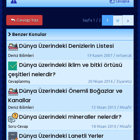
Cevapla
Cevap Yaz
Sayfa 1 / 2
1
Benzer Konular
Dünya Üzerindeki Denizlerin Listesi
Deniz Bilimleri
19 Kasım 2007 / virtuecat
Dünya üzerindeki iklim ve bitki örtüsü
çeşitleri nelerdir?
Cevaplanmış
20 Nisan 2016 / Ziyaretçi
Dünya Üzerindeki Önemli Boğazlar ve
Kanallar
Deniz Bilimleri
13 Nisan 2013 / Misafir
Dünya üzerindeki mineraller nelerdir?
Soru-Cevap
18 Nisan 2010 / Misafir
Dünya Üzerindeki Lanetli Yerler