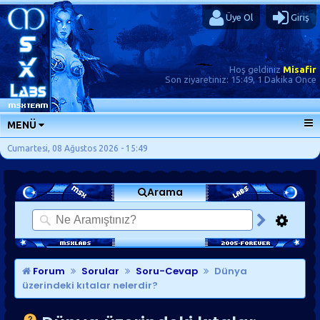
Üye Ol
Giriş
Hoş geldiniz
Misafir
Son ziyaretiniz:
15:49, 1 Dakika Önce
MENÜ
ANA SAYFA
Cumartesi, 08 Ağustos 2026 - 15:49
FORUMLAR
Arama
SORU-CEVAP
GÜNLÜKLER
SON MESAJLAR
KISAYOLLAR
Forum
Sorular
Soru-Cevap
Dünya
üzerindeki kıtalar nelerdir?