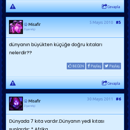
Cevapla
5 Mayıs 2010
#5
Misafir
Ziyaretçi
dünyanın büyükten küçüğe doğru kıtaları
nelerdir??
BEĞEN
Paylaş
Paylaş
Cevapla
30 Mayıs 2011
#6
Misafir
Ziyaretçi
Dünyada 7 kıta vardır.Dünyanın yedi kıtası
şunlardır: * Afrika