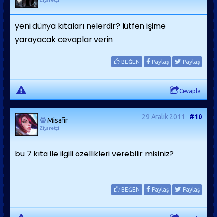
Ziyaretçi
yeni dünya kıtaları nelerdir? lütfen işime
yarayacak cevaplar verin
BEĞEN
Paylaş
Paylaş
Cevapla
29 Aralık 2011
#10
Misafir
Ziyaretçi
bu 7 kıta ile ilgili özellikleri verebilir misiniz?
BEĞEN
Paylaş
Paylaş