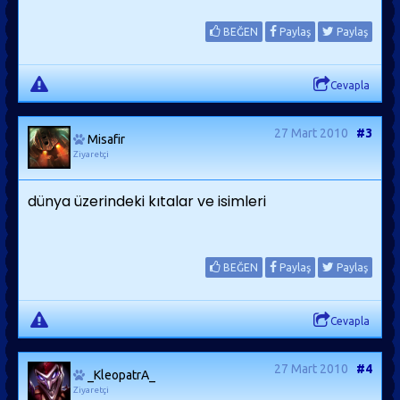
BEĞEN
Paylaş
Paylaş
Cevapla
27 Mart 2010
#3
Misafir
Ziyaretçi
dünya üzerindeki kıtalar ve isimleri
BEĞEN
Paylaş
Paylaş
Cevapla
27 Mart 2010
#4
_KleopatrA_
Ziyaretçi