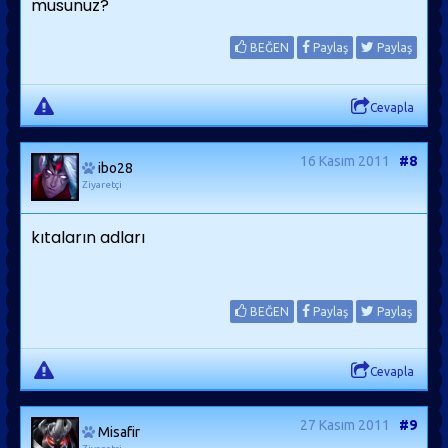
musunuz?
BEĞEN
Paylaş
Paylaş
Cevapla
16 Kasım 2011
#8
ibo28
Ziyaretçi
kıtaların adları
BEĞEN
Paylaş
Paylaş
Cevapla
27 Kasım 2011
#9
Misafir