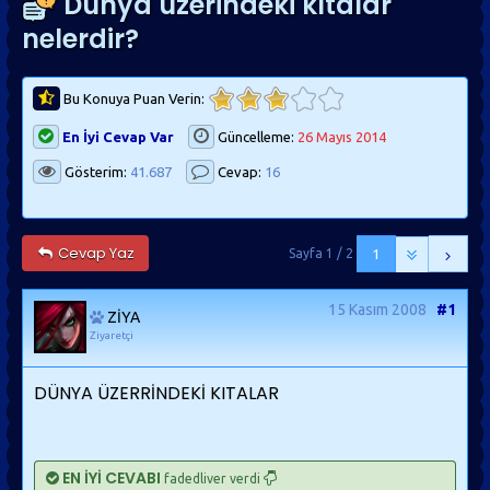
Dünya üzerindeki kıtalar
nelerdir?
Bu Konuya Puan Verin:
En İyi Cevap Var
Güncelleme:
26 Mayıs 2014
Gösterim:
41.687
Cevap:
16
Cevap Yaz
Sayfa 1 / 2
1
15 Kasım 2008
#1
ZİYA
Ziyaretçi
DÜNYA ÜZERRİNDEKİ KITALAR
EN İYİ CEVABI
fadedliver verdi