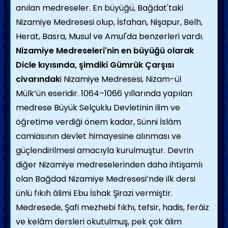
anılan medreseler. En büyüğü, Bağdat'taki
Nizamiye Medresesi olup, İsfahan, Nişapur, Belh,
Herat, Basra, Musul ve Amul'da benzerleri vardı.
Nizamiye Medreseleri'nin en büyüğü olarak
Dicle kıyısında, şimdiki Gümrük Çarşısı
civarındak
i Nizamiye Medresesi, Nizam-ül
Mülk’ün eseridir. 1064–1066 yıllarında yapılan
medrese Büyük Selçuklu Devletinin ilim ve
öğretime verdiği önem kadar, Sünni İslâm
camiasının devlet himayesine alınması ve
güçlendirilmesi amacıyla kurulmuştur. Devrin
diğer Nizamiye medreselerinden daha ihtişamlı
olan Bağdad Nizamiye Medresesi’nde ilk dersi
ünlü fıkıh âlimi Ebu İshak Şirazi vermiştir.
Medresede, Şafi mezhebi fıkhı, tefsir, hadis, ferâiz
ve kelâm dersleri okutulmuş, pek çok âlim