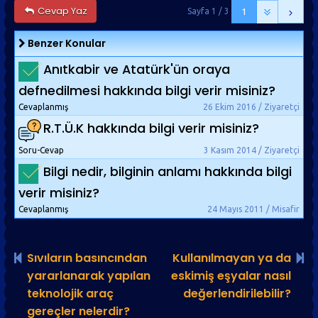
Cevap Yaz
Sayfa 1 / 3
1
Benzer Konular
Anıtkabir ve Atatürk'ün oraya
defnedilmesi hakkında bilgi verir misiniz?
Cevaplanmış
26 Ekim 2016 / Ziyaretçi
R.T.Ü.K hakkında bilgi verir misiniz?
Soru-Cevap
3 Kasım 2014 / Ziyaretçi
Bilgi nedir, bilginin anlamı hakkında bilgi
verir misiniz?
Cevaplanmış
24 Mayıs 2011 / Misafir
Sıvıların basıncından
Kullanılmayan ya da
yararlanarak yapılan
eskimiş eşyalar nasıl
teknolojik araç
değerlendirilebilir?
gereçler nelerdir?