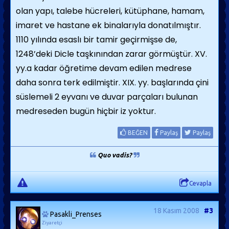
olan yapı, talebe hücreleri, kütüphane, hamam,
imaret ve hastane ek binalarıyla donatılmıştır.
1110 yılında esaslı bir tamir geçirmişse de,
1248’deki Dicle taşkınından zarar görmüştür. XV.
yy.a kadar öğretime devam edilen medrese
daha sonra terk edilmiştir. XIX. yy. başlarında çini
süslemeli 2 eyvanı ve duvar parçaları bulunan
medreseden bugün hiçbir iz yoktur.
BEĞEN
Paylaş
Paylaş
Quo vadis?
Cevapla
18 Kasım 2008
#3
Pasakli_Prenses
Ziyaretçi