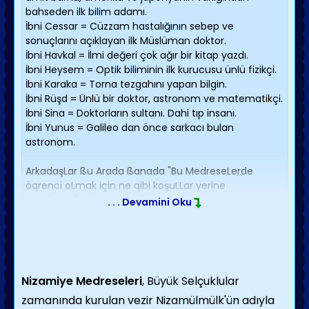
bahseden ilk bilim adamı.
İbni Cessar = Cüzzam hastalığının sebep ve
sonuçlarını açıklayan ilk Müslüman doktor.
İbni Havkal = İlmi değeri çok ağır bir kitap yazdı.
İbni Heysem = Optik biliminin ilk kurucusu ünlü fizikçi.
İbni Karaka = Torna tezgahını yapan bilgin.
İbni Rüşd = Ünlü bir doktor, astronom ve matematikçi.
İbni Sina = Doktorların sultanı. Dahi tıp insanı.
İbni Yunus = Galileo dan önce sarkacı bulan
astronom.
ArkadaşLar ßu Arada ßanada "Bu MedreseLerde
öqrenci oLmak için ne qibi koşuLLar yerine
qetiriLmedir, MedreseLerin qiderLeri NasıL
. . . Devamini Oku
KarşıLanmakTadır ve Bu MedreseLerden Mezun
oLanLar Ne qibi MesLekLérdé ÇaLışmakTadırLar"
sorusunun cevabı qerekLi; Sorumu yanıtLarsanız
Sevinirim...
Nizamiye Medreseleri
, Büyük Selçuklular
zamanında kurulan vezir Nizamülmülk'ün adıyla