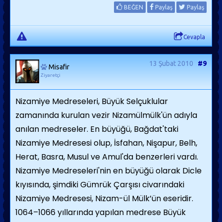
BEĞEN
Paylaş
Paylaş
Cevapla
13 Şubat 2010
#9
Misafir
Ziyaretçi
Nizamiye Medreseleri, Büyük Selçuklular
zamanında kurulan vezir Nizamülmülk'ün adıyla
anılan medreseler. En büyüğü, Bağdat'taki
Nizamiye Medresesi olup, İsfahan, Nişapur, Belh,
Herat, Basra, Musul ve Amul'da benzerleri vardı.
Nizamiye Medreseleri'nin en büyüğü olarak Dicle
kıyısında, şimdiki Gümrük Çarşısı civarındaki
Nizamiye Medresesi, Nizam-ül Mülk’ün eseridir.
1064–1066 yıllarında yapılan medrese Büyük