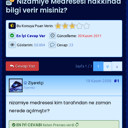
Nizamiye Medresesi hakkında
bilgi verir misiniz?
Bu Konuya Puan Verin:
En İyi Cevap Var
Güncelleme:
30 Kasım 2011
Gösterim:
50.004
Cevap:
23
Cevap Yaz
Sayfa 1 / 3
1
18 Kasım 2008
#1
Ziyaretçi
Ziyaretçi
nizamiye medresesi kim tarafından ne zaman
nerede açılmıştır?
EN İYİ CEVABI
Keten Prenses verdi