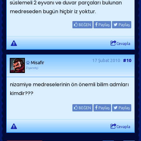
süslemeli 2 eyvanı ve duvar parçaları bulunan
medreseden bugün hiçbir iz yoktur.
BEĞEN
Paylaş
Paylaş
Cevapla
17 Şubat 2010
#10
Misafir
Ziyaretçi
nizamiye medreselerinin ön önemli bilim admları
kimdir???
BEĞEN
Paylaş
Paylaş
Cevapla