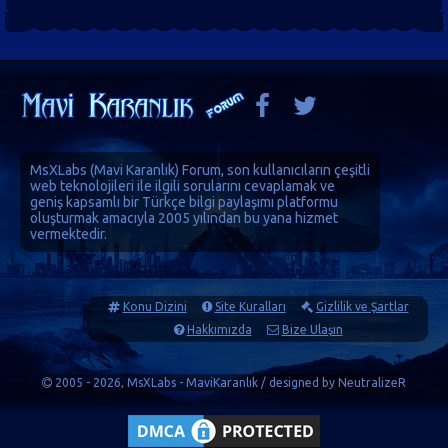
MsXLabs (
Mavi Karanlık
)
Forum
, son kullanıcıların çeşitli
web teknolojileri ile ilgili sorularını cevaplamak ve
geniş kapsamlı bir Türkçe bilgi paylaşımı platformu
oluşturmak amacıyla 2005 yılından bu yana hizmet
vermektedir.
Konu Dizini
Site Kuralları
Gizlilik ve Şartlar
Hakkımızda
Bize Ulaşın
2005 - 2026, MsXLabs - MaviKaranlık / designed by
NeutralizeR