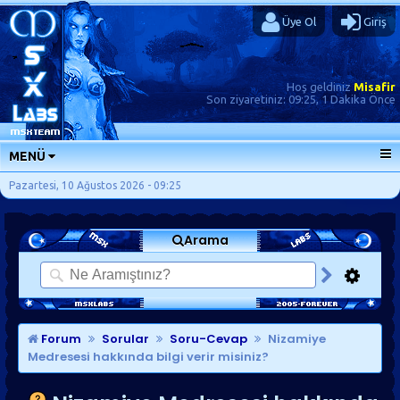
Üye Ol
Giriş
Hoş geldiniz
Misafir
Son ziyaretiniz:
09:25, 1 Dakika Önce
MENÜ
ANA SAYFA
Pazartesi, 10 Ağustos 2026 - 09:25
FORUMLAR
Arama
SORU-CEVAP
GÜNLÜKLER
SON MESAJLAR
KISAYOLLAR
Forum
Sorular
Soru-Cevap
Nizamiye
Medresesi hakkında bilgi verir misiniz?