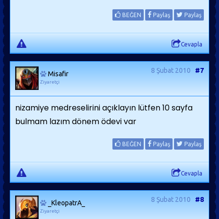
BEĞEN
Paylaş
Paylaş
Cevapla
8 Şubat 2010
#7
Misafir
Ziyaretçi
nizamiye medreselirini açıklayın lütfen 10 sayfa
bulmam lazım dönem ödevi var
BEĞEN
Paylaş
Paylaş
Cevapla
8 Şubat 2010
#8
_KleopatrA_
Ziyaretçi