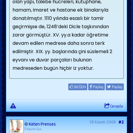
olan yapı, talebe hücreleri, kütüphane,
hamam, imaret ve hastane ek binalarıyla
donatılmıştır. 1110 yılında esaslı bir tamir
geçirmişse de, 1248’deki Dicle taşkınından
zarar görmüştür. XV. yy.a kadar öğretime
devam edilen medrese daha sonra terk
edilmiştir. XIX. yy. başlarında çini süslemeli 2
eyvanı ve duvar parçaları bulunan
medreseden bugün hiçbir iz yoktur.
BEĞEN
Paylaş
Paylaş
Cevapla
18 Kasım 2008
#2
Keten Prenses
Kayıtlı Üye