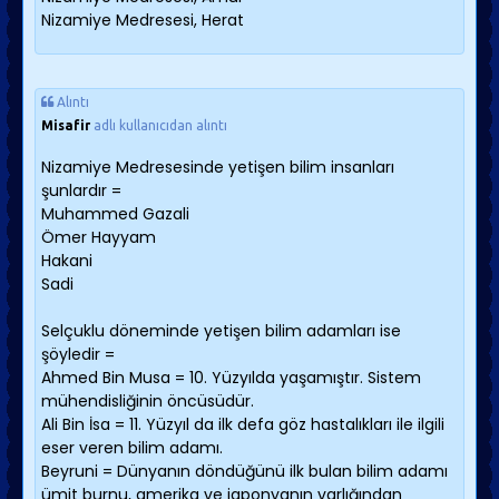
Nizamiye Medresesi, Herat
Alıntı
Misafir
adlı kullanıcıdan alıntı
Nizamiye Medresesinde yetişen bilim insanları
şunlardır =
Muhammed Gazali
Ömer Hayyam
Hakani
Sadi
Selçuklu döneminde yetişen bilim adamları ise
şöyledir =
Ahmed Bin Musa = 10. Yüzyılda yaşamıştır. Sistem
mühendisliğinin öncüsüdür.
Ali Bin İsa = 11. Yüzyıl da ilk defa göz hastalıkları ile ilgili
eser veren bilim adamı.
Beyruni = Dünyanın döndüğünü ilk bulan bilim adamı
ümit burnu, amerika ve japonyanın varlığından