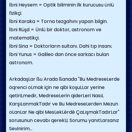
İbni Heysem = Optik biliminin ilk kurucusu ünlü
fizikçi.
İbni Karaka = Torna tezgahını yapan bilgin.
İbni Rüşd = Ünlü bir doktor, astronom ve
matematikçi.
İbni Sina = Doktorların sultanı. Dahi tıp insanı.
İbni Yunus = Galileo dan önce sarkacı bulan
astronom.
ArkadaşLar ßu Arada ßanada "Bu MedreseLerde
öqrenci oLmak için ne qibi koşuLLar yerine
qetiriLmedir, MedreseLerin qiderLeri NasıL
KarşıLanmakTadır ve Bu MedreseLerden Mezun
oLanLar Ne qibi MesLekLérdé ÇaLışmakTadırLar"
sorusunun cevabı qerekLi; Sorumu yanıtLarsanız
Sevinirim...