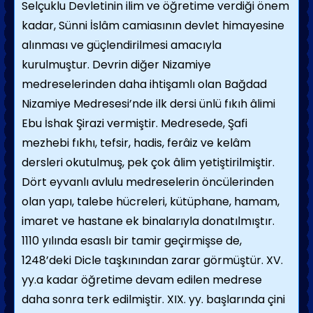
Selçuklu Devletinin ilim ve öğretime verdiği önem
kadar, Sünni İslâm camiasının devlet himayesine
alınması ve güçlendirilmesi amacıyla
kurulmuştur. Devrin diğer Nizamiye
medreselerinden daha ihtişamlı olan Bağdad
Nizamiye Medresesi’nde ilk dersi ünlü fıkıh âlimi
Ebu İshak Şirazi vermiştir. Medresede, Şafi
mezhebi fıkhı, tefsir, hadis, ferâiz ve kelâm
dersleri okutulmuş, pek çok âlim yetiştirilmiştir.
Dört eyvanlı avlulu medreselerin öncülerinden
olan yapı, talebe hücreleri, kütüphane, hamam,
imaret ve hastane ek binalarıyla donatılmıştır.
1110 yılında esaslı bir tamir geçirmişse de,
1248’deki Dicle taşkınından zarar görmüştür. XV.
yy.a kadar öğretime devam edilen medrese
daha sonra terk edilmiştir. XIX. yy. başlarında çini