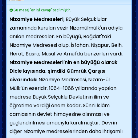
Bu mesaj 'en iyi cevap' seçilmiştir.
Nizamiye Medreseleri
, Büyük Selçuklular
zamanında kurulan vezir Nizamülmülk'ün adıyla
anılan medreseler. En büyüğü, Bağdat'taki
Nizamiye Medresesi olup, İsfahan, Nişapur, Belh,
Herat, Basra, Musul ve Amul'da benzerleri vardı.
Nizamiye Medreseleri'nin en büyüğü olarak
Dicle kıyısında, şimdiki Gümrük Çarşısı
civarındak
i Nizamiye Medresesi, Nizam-ül
Mülk’ün eseridir. 1064–1066 yıllarında yapılan
medrese Büyük Selçuklu Devletinin ilim ve
öğretime verdiği önem kadar, Sünni İslâm
camiasının devlet himayesine alınması ve
güçlendirilmesi amacıyla kurulmuştur. Devrin
diğer Nizamiye medreselerinden daha ihtişamlı