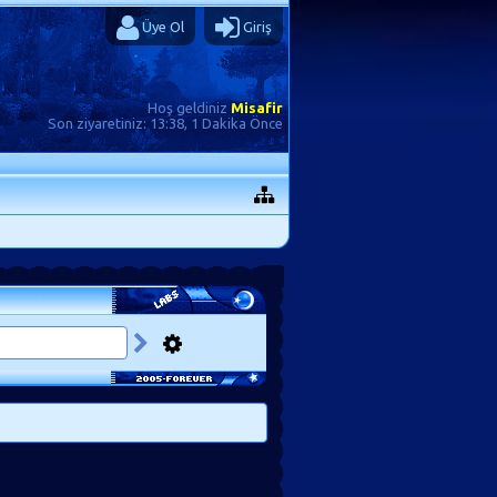
Üye Ol
Giriş
Hoş geldiniz
Misafir
Son ziyaretiniz:
13:38, 1 Dakika Önce