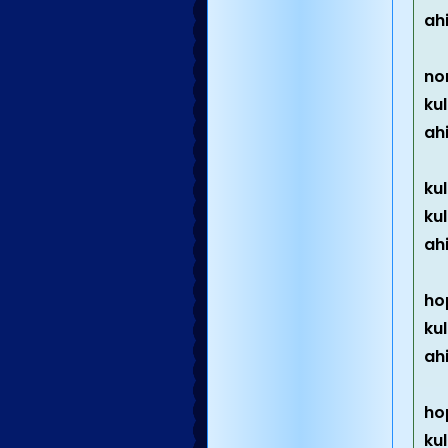
ah
no
ku
ah
kul
ku
ah
ho
ku
ah
ho
ku