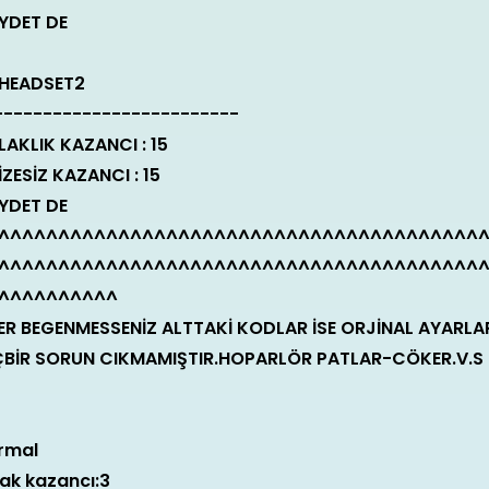
YDET DE
S HEADSET2
-------------------------
LAKLIK KAZANCI : 15
İZESİZ KAZANCI : 15
YDET DE
^^^^^^^^^^^^^^^^^^^^^^^^^^^^^^^^^^^^^^^^
^^^^^^^^^^^^^^^^^^^^^^^^^^^^^^^^^^^^^^^^
^^^^^^^^^^
ER BEGENMESSENİZ ALTTAKİ KODLAR İSE ORJİNAL AYARLAR
ÇBİR SORUN CIKMAMIŞTIR.HOPARLÖR PATLAR-CÖKER.V.S 
rmal
lak kazancı:3