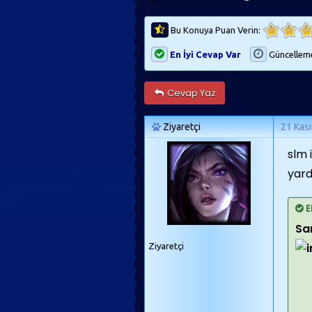
Bu Konuya Puan Verin:
En İyi Cevap Var
Güncellem
Cevap Yaz
Ziyaretçi
21 Kas
slm 
yard
E
Sa
Ziyaretçi