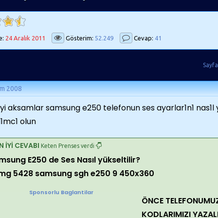
e:
24 Aralık 2011
Gösterim:
52.249
Cevap:
41
Sayfa
ım 2008
iyi aksamlar samsung e250 telefonun ses ayarlar1n1 nas1l y
1mc1 olun
N İYİ CEVABI
Keten Prenses verdi
msung E250 de Ses Nasıl yükseltilir?
Sponsorlu Baglantilar
ÖNCE TELEFONUMU
KODLARIMIZI YAZAL