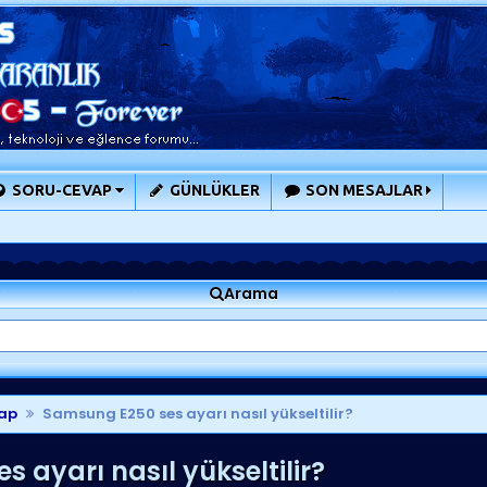
SORU-CEVAP
GÜNLÜKLER
SON MESAJLAR
Arama
ap
Samsung E250 ses ayarı nasıl yükseltilir?
 ayarı nasıl yükseltilir?