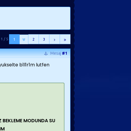
 1 / 5
1
2
3
Mesaj
#1
ukselte b1l1r1m lutfen
Z BEKLEME MODUNDA SU
IM