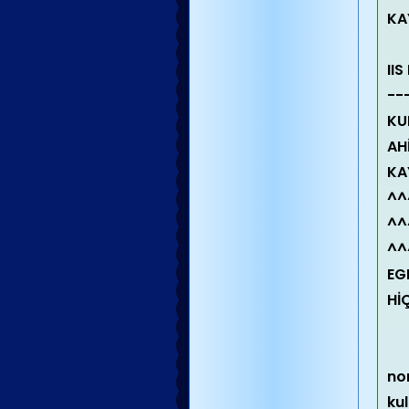
KA
II
--
KU
AH
KA
^^
^^
^^
EG
Hİ
no
ku