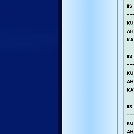
II
--
KU
AH
KA
II
--
KU
AH
KA
II
--
KU
AH