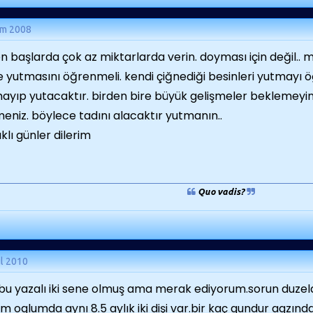
ım 2008
en başlarda çok az miktarlarda verin. doyması için değil.. m
 yutmasını öğrenmeli. kendi çiğnediği besinleri yutmayı 
ayıp yutacaktır. birden bire büyük gelişmeler beklemeyin.
eniz. böylece tadını alacaktır yutmanın..
ıklı günler dilerim
Quo vadis?
ül 2010
bu yazalı iki sene olmuş ama merak ediyorum.sorun duzeldi
m oglumda aynı 8.5 aylık iki dişi var.bir kaç gundur agzın