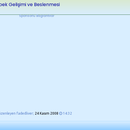
bek Gelişimi ve Beslenmesi
Sponsorlu Baglantilar
üzenleyen fadedliver;
24 Kasım 2008
14:32