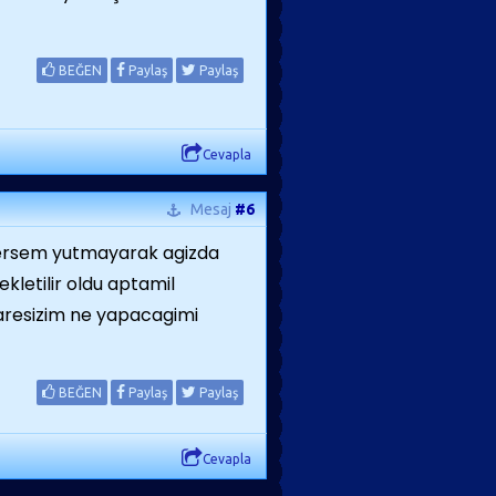
BEĞEN
Paylaş
Paylaş
Cevapla
Mesaj
#6
versem yutmayarak agizda
kletilir oldu aptamil
resizim ne yapacagimi
BEĞEN
Paylaş
Paylaş
Cevapla