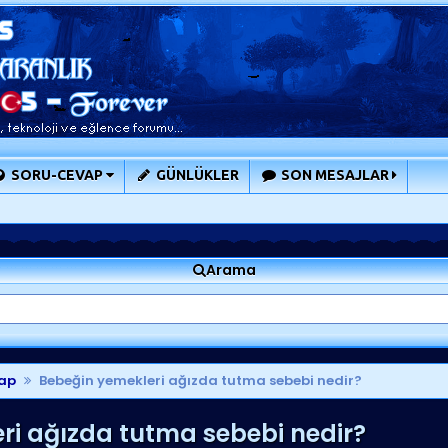
SORU-CEVAP
GÜNLÜKLER
SON MESAJLAR
Arama
ap
Bebeğin yemekleri ağızda tutma sebebi nedir?
ri ağızda tutma sebebi nedir?