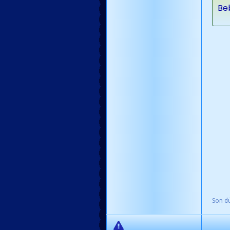
Be
Son d