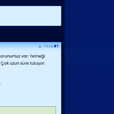
Mesaj
#1
ir sorunumuz var. Yemeği
 Çok uzun süre tutuyor.
?