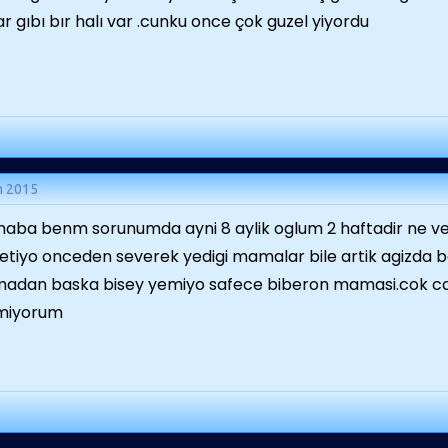
r gıbı bır halı var .cunku once çok guzel yiyordu
m 2015
aba benm sorunumda ayni 8 aylik oglum 2 haftadir ne 
etiyo onceden severek yedigi mamalar bile artik agizda be
dan baska bisey yemiyo safece biberon mamasi.cok ca
emiyorum