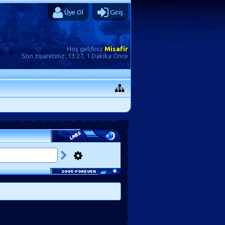
Üye Ol
Giriş
Hoş geldiniz
Misafir
Son ziyaretiniz:
13:27, 1 Dakika Önce