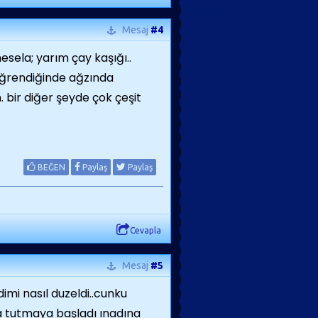
Mesaj
#4
esela; yarım çay kaşığı..
öğrendiğinde ağzında
 bir diğer şeyde çok çeşit
BEĞEN
Paylaş
Paylaş
Cevapla
Mesaj
#5
mi nasıl duzeldi..cunku
da tutmaya başladı ınadına