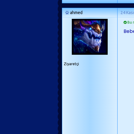
ahmed
24 Kas
Bu m
Bebe
Ziyaretçi