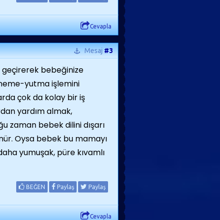
Cevapla
Mesaj
#3
n geçirerek bebeğinize
ğneme-yutma işlemini
rda çok da kolay bir iş
lardan yardım almak,
u zaman bebek dilini dışarı
ünür. Oysa bebek bu mamayı
 daha yumuşak, püre kıvamlı
BEĞEN
Paylaş
Paylaş
Cevapla