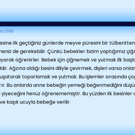
ım 2008
esine ilk geçtiğiniz günlerde meyve püresini bir tülbentte
eniz de gerekebilir. Çünkü bebekler bizim yaptığımız çi
yarak öğrenirler. Bebek için çiğnemek ve yutmak ilk başla
ldir. Ağzına aldığı besini diliyle çevirmek, dişleri varsa on
şatarak toparlamak ve yutmak. Bu işlemler sırasında çoğ
rır. Bu anlarda anne bebeğin yemeği beğenmediğini düş
l yiyeceğini henüz öğrenememiştir. Bu yüzden ilk besinler
 ve kaşık ucuyla bebeğe verilir.