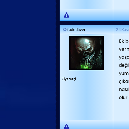
fadedliver
24 Kas
Ek b
verm
yaşa
deği
yumu
Ziyaretçi
çıka
nası
olur