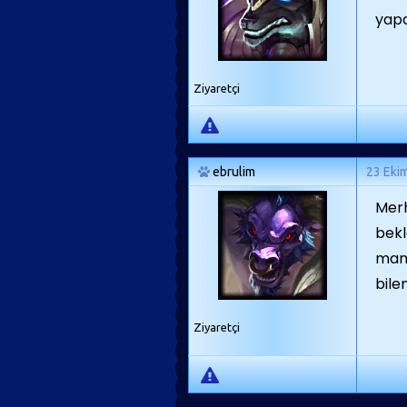
yapa
Ziyaretçi
ebrulim
23 Eki
Merh
bekl
mama
bil
Ziyaretçi