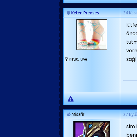
Keten Prenses
24 Kas
lütf
önce
tutm
verm
sağl
Kayıtlı Üye
Misafir
27 Eyl
slm 
benı