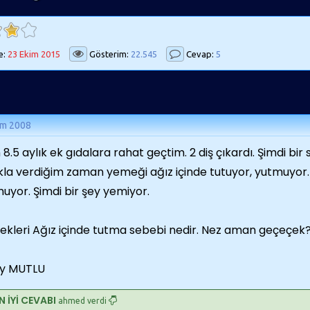
e:
23 Ekim 2015
Gösterim:
22.545
Cevap:
5
ım 2008
n 8.5 aylık ek gıdalara rahat geçtim. 2 diş çıkardı. Şimdi b
kla verdiğim zaman yemeği ağız içinde tutuyor, yutmuyor.
uyor. Şimdi bir şey yemiyor.
kleri Ağız içinde tutma sebebi nedir. Nez aman geçeçek
ay MUTLU
N İYİ CEVABI
ahmed verdi