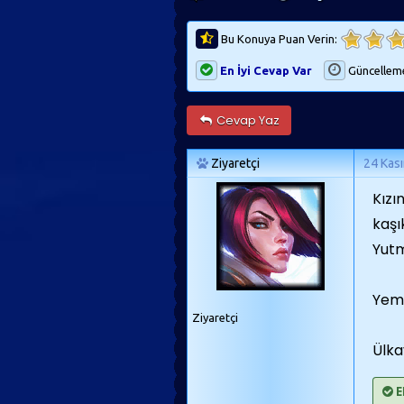
Bu Konuya Puan Verin:
En İyi Cevap Var
Güncellem
Cevap Yaz
Ziyaretçi
24 Kas
Kızı
kaşı
Yutm
Yeme
Ziyaretçi
Ülk
E