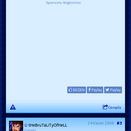
Sponsorlu Bağlantılar
BEĞEN
Paylaş
Paylaş
Cevapla
24 Kasım 2008
#3
tHeBruTaLiTyOfHeLL
Ziyaretçi