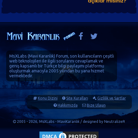
açıklar mısınız?
MsXLabs (
Mavi Karanlık
)
Forum
, son kullanıcıların çeşitli
web teknolojileri ile ilgili sorularını cevaplamak ve
geniş kapsamlı bir Türkçe bilgi paylaşımı platformu
oluşturmak amacıyla 2005 yılından bu yana hizmet
vermektedir.
Konu Dizini
Site Kuralları
Gizlilik ve Şartlar
Hakkımızda
Bize Ulaşın
2005 - 2026, MsXLabs - MaviKaranlık / designed by
NeutralizeR