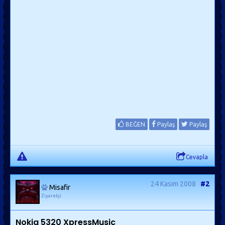
BEĞEN
Paylaş
Paylaş
Cevapla
24 Kasım 2008
#2
Misafir
Ziyaretçi
Nokia 5320 XpressMusic