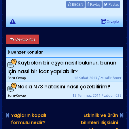
BEĞEN
Paylaş
Paylaş
Cevapla
Cevap Yaz
Benzer Konular
Kaybolan bir eşya nasıl bulunur, bunun
için nasıl bir icat yapılabilir?
Soru-Cevap
18 Şubat 2013 / Misafir ömer
Nokia N73 hatasını nasıl çözebilirim?
Soru-Cevap
13 Temmuz 2011 / zitouni032
Yağların kapalı
Etkinlik ve ürün
formülü nedir?
bilimleri ilişkisini