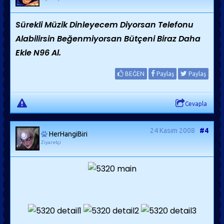
Sürekli Müzik Dinleyecem Diyorsan Telefonu
Alabilirsin Beğenmiyorsan Bütçeni Biraz Daha
Ekle N96 Al.
BEĞEN
Paylaş
Paylaş
Cevapla
24 Kasım 2008
#4
HerHangiBiri
Ziyaretçi