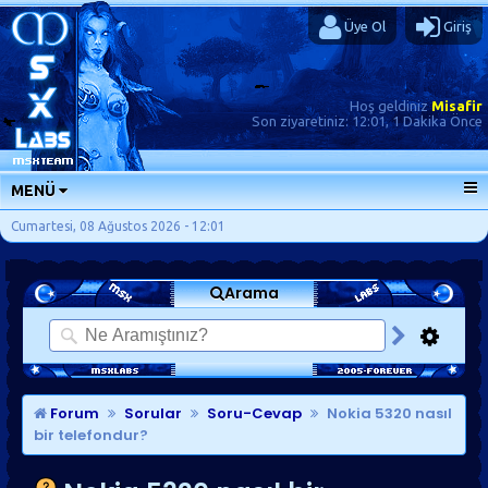
Üye Ol
Giriş
Hoş geldiniz
Misafir
Son ziyaretiniz:
12:01, 1 Dakika Önce
MENÜ
ANA SAYFA
Cumartesi, 08 Ağustos 2026 - 12:01
FORUMLAR
Arama
SORU-CEVAP
GÜNLÜKLER
SON MESAJLAR
KISAYOLLAR
Forum
Sorular
Soru-Cevap
Nokia 5320 nasıl
bir telefondur?