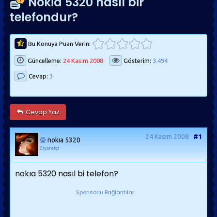
Nokia 5320 nasıl bir
telefondur?
Bu Konuya Puan Verin:
Güncelleme:
24 Kasım 2008
Gösterim:
3.494
Cevap:
3
Cevap Yaz
24 Kasım 2008
#1
nokıa 5320
Ziyaretçi
nokıa 5320 nasıl bi telefon?
Sponsorlu Bağlantılar