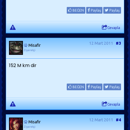
BEĞEN
Paylaş
Paylaş
Cevapla
12 Mart 2011
#3
Misafir
Ziyaretçi
152 M km dir
BEĞEN
Paylaş
Paylaş
Cevapla
12 Mart 2011
#4
Misafir
Ziyaretçi