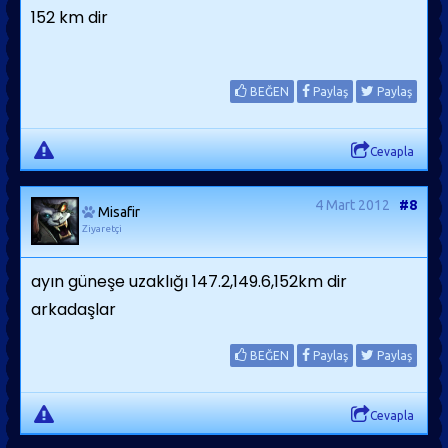
152 km dir
BEĞEN
Paylaş
Paylaş
Cevapla
4 Mart 2012
#8
Misafir
Ziyaretçi
ayın güneşe uzaklığı 147.2,149.6,152km dir
arkadaşlar
BEĞEN
Paylaş
Paylaş
Cevapla