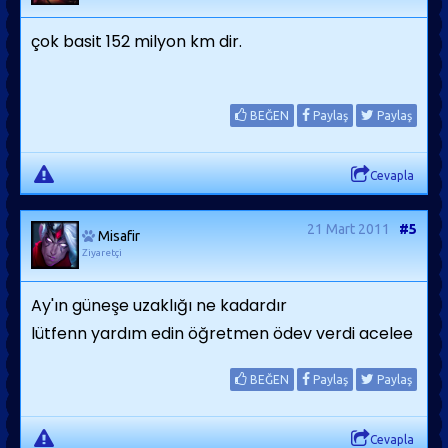
çok basit 152 milyon km dir.
BEĞEN
Paylaş
Paylaş
Cevapla
21 Mart 2011
#5
Misafir
Ziyaretçi
Ay'ın güneşe uzaklığı ne kadardır
lütfenn yardım edin öğretmen ödev verdi acelee
BEĞEN
Paylaş
Paylaş
Cevapla