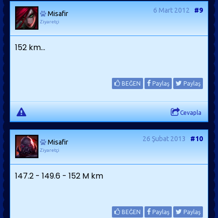
6 Mart 2012
#9
Misafir
Ziyaretçi
152 km...
BEĞEN
Paylaş
Paylaş
Cevapla
26 Şubat 2013
#10
Misafir
Ziyaretçi
147.2 - 149.6 - 152 M km
BEĞEN
Paylaş
Paylaş