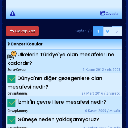
Cevapla
Cevap Yaz
Sayfa 1 / 2
1
Benzer Konular
Ülkelerin Türkiye'ye olan mesafeleri ne
kadardır?
Soru-Cevap
3 Kasım 2012 / elci2003
Dünya'nın diğer gezegenlere olan
mesafesi nedir?
Cevaplanmış
27 Mart 2016 / Ziyaretçi
İzmir'in çevre illere mesafesi nedir?
Cevaplanmış
10 Kasım 2009 / Misafir
Güneşe neden yaklaşamıyoruz?