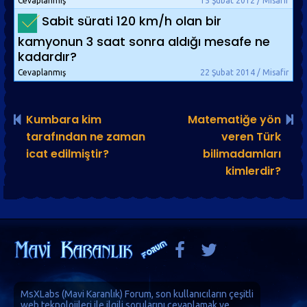
Cevaplanmış
15 Şubat 2012 / Misafir
Sabit sürati 120 km/h olan bir
kamyonun 3 saat sonra aldığı mesafe ne
kadardır?
Cevaplanmış
22 Şubat 2014 / Misafir
Kumbara kim
Matematiğe yön
tarafından ne zaman
veren Türk
icat edilmiştir?
bilimadamları
kimlerdir?
MsXLabs (
Mavi Karanlık
)
Forum
, son kullanıcıların çeşitli
web teknolojileri ile ilgili sorularını cevaplamak ve