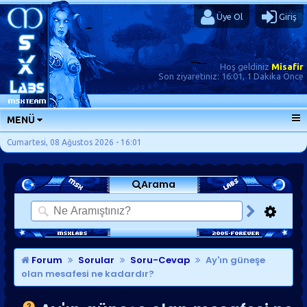
Üye Ol
Giriş
Hoş geldiniz
Misafir
Son ziyaretiniz:
16:01, 1 Dakika Önce
MENÜ
ANA SAYFA
Cumartesi, 08 Ağustos 2026 - 16:01
FORUMLAR
Arama
SORU-CEVAP
GÜNLÜKLER
SON MESAJLAR
KISAYOLLAR
Forum
Sorular
Soru-Cevap
Ay'ın güneşe
olan mesafesi ne kadardır?