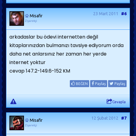
23 Mart 2011
#6
Misafir
Ziyaretçi
arkadaslar bu ödevi internetten değil
kitaplarınızdan bulmanızı tavsiye ediyorum orda
daha net anlarsınız her zaman her yerde
internet yoktur
cevap 147.2-149.6-152 KM
BEĞEN
Paylaş
Paylaş
Cevapla
12 Şubat 2012
#7
Misafir
Ziyaretçi