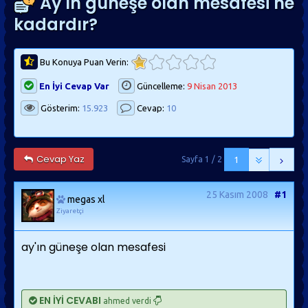
Ay'ın güneşe olan mesafesi ne
kadardır?
Bu Konuya Puan Verin:
En İyi Cevap Var
Güncelleme:
9 Nisan 2013
Gösterim:
15.923
Cevap:
10
Cevap Yaz
Sayfa 1 / 2
1
25 Kasım 2008
#1
megas xl
Ziyaretçi
ay'ın güneşe olan mesafesi
EN İYİ CEVABI
ahmed verdi