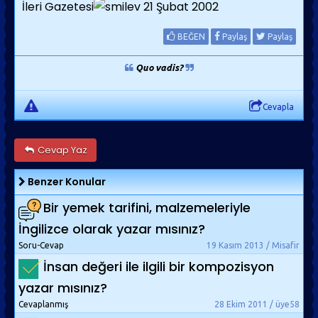
İleri Gazetesi
21 Şubat 2002
BEĞEN
Paylaş
Paylaş
Quo vadis?
Cevapla
Cevap Yaz
Benzer Konular
Bir yemek tarifini, malzemeleriyle
İngilizce olarak yazar mısınız?
Soru-Cevap
19 Kasım 2013 / Misafir
İnsan değeri ile ilgili bir kompozisyon
yazar mısınız?
Cevaplanmış
28 Ekim 2011 / üye58