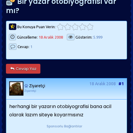
Bir yazar otobiyografisi var
mı?
Bu Konuya Puan Verin:
Güncelleme:
18 Aralık 2008
Gösterim:
5.999
Cevap:
1
Cevap Yaz
18 Aralık 2008
#1
Ziyaretçi
Ziyaretçi
herhangi bir yazarın otobiyografisi bana acil
olarak lazım siteye koyarmısınız
Sponsorlu Bağlantılar