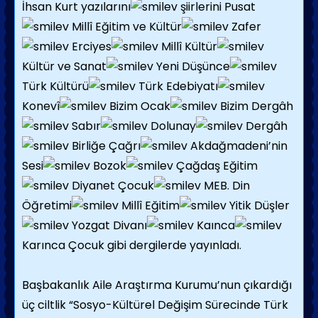
İhsan Kurt yazılarını
şiirlerini Pusat
Millî Eğitim ve Kültür
Zafer
Erciyes
Millî Kültür
Kültür ve Sanat
Yeni Düşünce
Türk Kültürü
Türk Edebiyatı
Konevî
Bizim Ocak
Bizim Dergâh
Sabır
Dolunay
Dergâh
Birliğe Çağrı
Akdağmadeni’nin
Sesi
Bozok
Çağdaş Eğitim
Diyanet Çocuk
MEB. Din
Öğretimi
Millî Eğitim
Yitik Düşler
Yozgat Divanı
Kaınca
Karınca Çocuk gibi dergilerde yayınladı.
Başbakanlık Aile Araştırma Kurumu’nun çıkardığı
üç ciltlik “Sosyo-Kültürel Değişim Sürecinde Türk