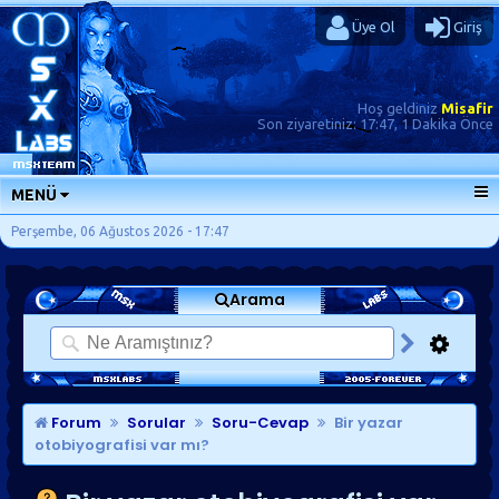
Üye Ol
Giriş
Hoş geldiniz
Misafir
Son ziyaretiniz:
17:47, 1 Dakika Önce
MENÜ
ANA SAYFA
Perşembe, 06 Ağustos 2026 - 17:47
FORUMLAR
Arama
SORU-CEVAP
GÜNLÜKLER
SON MESAJLAR
KISAYOLLAR
Forum
Sorular
Soru-Cevap
Bir yazar
otobiyografisi var mı?