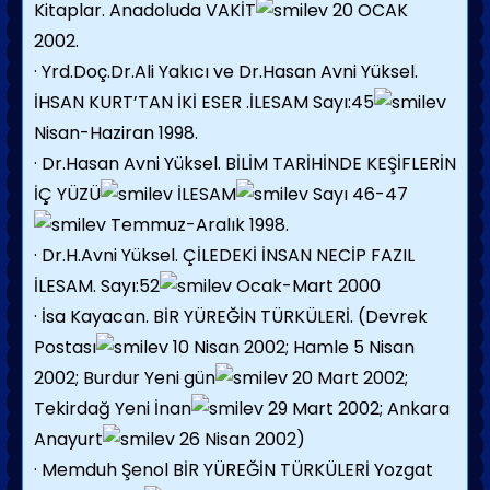
Kitaplar. Anadoluda VAKİT
20 OCAK
2002.
· Yrd.Doç.Dr.Ali Yakıcı ve Dr.Hasan Avni Yüksel.
İHSAN KURT’TAN İKİ ESER .İLESAM Sayı:45
Nisan-Haziran 1998.
· Dr.Hasan Avni Yüksel. BİLİM TARİHİNDE KEŞİFLERİN
İÇ YÜZÜ
İLESAM
Sayı 46-47
Temmuz-Aralık 1998.
· Dr.H.Avni Yüksel. ÇİLEDEKİ İNSAN NECİP FAZIL
İLESAM. Sayı:52
Ocak-Mart 2000
· İsa Kayacan. BİR YÜREĞİN TÜRKÜLERİ. (Devrek
Postası
10 Nisan 2002; Hamle 5 Nisan
2002; Burdur Yeni gün
20 Mart 2002;
Tekirdağ Yeni İnan
29 Mart 2002; Ankara
Anayurt
26 Nisan 2002)
· Memduh Şenol BİR YÜREĞİN TÜRKÜLERİ Yozgat