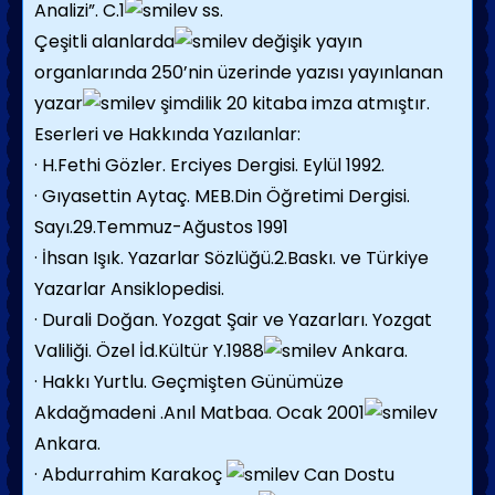
Analizi”. C.1
ss.
Çeşitli alanlarda
değişik yayın
organlarında 250’nin üzerinde yazısı yayınlanan
yazar
şimdilik 20 kitaba imza atmıştır.
Eserleri ve Hakkında Yazılanlar:
· H.Fethi Gözler. Erciyes Dergisi. Eylül 1992.
· Gıyasettin Aytaç. MEB.Din Öğretimi Dergisi.
Sayı.29.Temmuz-Ağustos 1991
· İhsan Işık. Yazarlar Sözlüğü.2.Baskı. ve Türkiye
Yazarlar Ansiklopedisi.
· Durali Doğan. Yozgat Şair ve Yazarları. Yozgat
Valiliği. Özel İd.Kültür Y.1988
Ankara.
· Hakkı Yurtlu. Geçmişten Günümüze
Akdağmadeni .Anıl Matbaa. Ocak 2001
Ankara.
· Abdurrahim Karakoç
Can Dostu