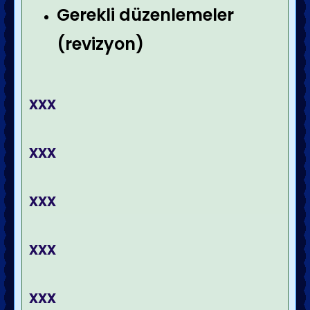
Gerekli düzenlemeler
(revizyon)
xxx
xxx
xxx
xxx
xxx