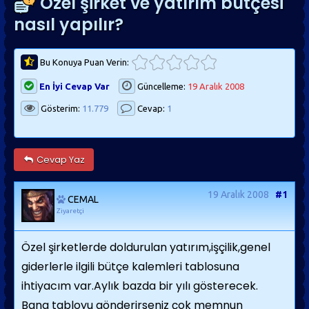
Özel şirket ve yatırım bütçesi
nasıl yapılır?
Bu Konuya Puan Verin:
En İyi Cevap Var
Güncelleme:
19 Aralık 2008
Gösterim:
11.779
Cevap:
1
Cevap Yaz
19 Aralık 2008
#1
CEMAL
Ziyaretçi
Özel şirketlerde doldurulan yatırım,işçilik,genel
giderlerle ilgili bütçe kalemleri tablosuna
ihtiyacım var.Aylık bazda bir yılı gösterecek.
Bana tabloyu gönderirseniz çok memnun