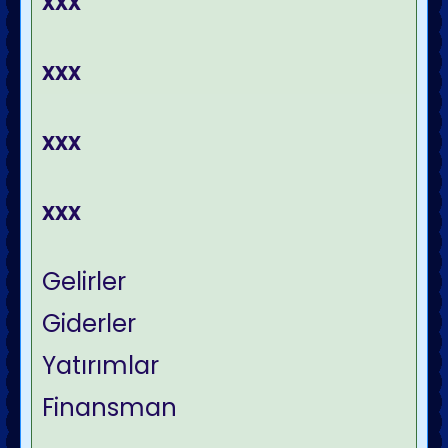
xxx
xxx
xxx
xxx
Gelirler
Giderler
Yatırımlar
Finansman