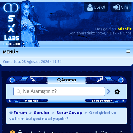
Üye Ol
Giriş
Hoş geldiniz
Misafir
Son ziyaretiniz:
19:54, 1 Dakika Önce
MENÜ
ANA SAYFA
Cumartesi, 08 Ağustos 2026 - 19:54
FORUMLAR
Arama
SORU-CEVAP
GÜNLÜKLER
SON MESAJLAR
KISAYOLLAR
Forum
Sorular
Soru-Cevap
Özel şirket ve
yatırım bütçesi nasıl yapılır?