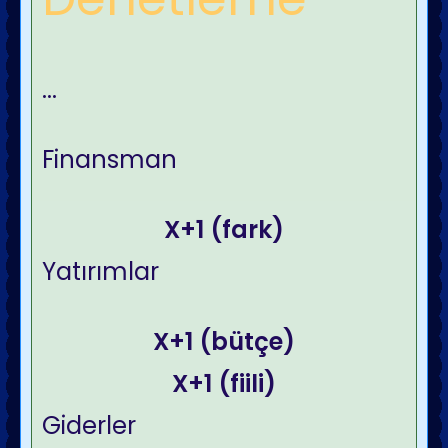
...
Finansman
X+1 (fark)
Yatırımlar
X+1 (
bütçe
)
X+1 (fiili)
Giderler