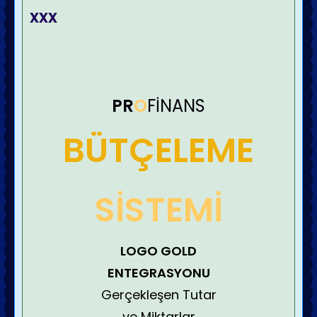
xxx
PR
O
FİNANS
BÜTÇELEME
SİSTEMİ
LOGO GOLD
ENTEGRASYONU
Gerçekleşen Tutar
ve Miktarlar