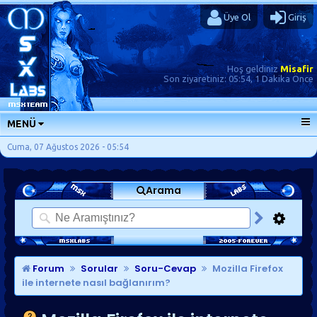
Üye Ol
Giriş
Hoş geldiniz
Misafir
Son ziyaretiniz:
05:54, 1 Dakika Önce
MENÜ
ANA SAYFA
Cuma, 07 Ağustos 2026 - 05:54
FORUMLAR
Arama
SORU-CEVAP
GÜNLÜKLER
SON MESAJLAR
KISAYOLLAR
Forum
Sorular
Soru-Cevap
Mozilla Firefox
ile internete nasıl bağlanırım?