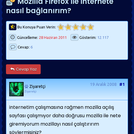
Mozilla Firefox ile internete
nasıl bağlanırım?
Bu Konuya Puan Verin:
Güncelleme:
28 Haziran 2011
Gösterim:
12.117
Cevap:
6
Cevap Yaz
19 Aralık 2008
#1
Ziyaretçi
Ziyaretçi
internetim çalışmasına rağmen mozilla açılış
sayfası çalışmıyor daha doğrusu mozilla ile nete
giremiyorum mozillayı nasıl çalıştırırım
söylermisiniz?