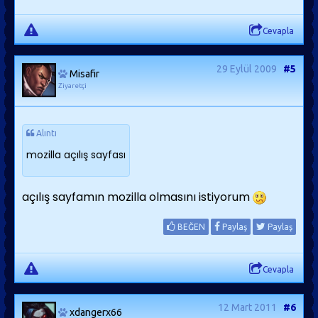
Cevapla
29 Eylül 2009
#5
Misafir
Ziyaretçi
Alıntı
mozilla açılış sayfası
açılış sayfamın mozilla olmasını istiyorum
BEĞEN
Paylaş
Paylaş
Cevapla
12 Mart 2011
#6
xdangerx66