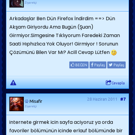
Ziyaretçi
Arkadaşlar Ben Dün Firefox İndirdim ==> Dün
Akşam Giriyordu Ama Bugün (Şuan)
Girmiyor.Simgesine Tıklıyorum Faredeki Zaman
Saati Hıphızlıca Yok Oluyor! Girmiyor ! Sorunun
Çözümünü Bilen Var Mı? Acill Cevap Lütfen
BEĞEN
Paylaş
Paylaş
Cevapla
28 Haziran 2011
#7
Misafir
Ziyaretçi
internete girmek icin sayfa aciyoruz ya orda
favoriler bölümünün icinde erlauf bölümünde bir