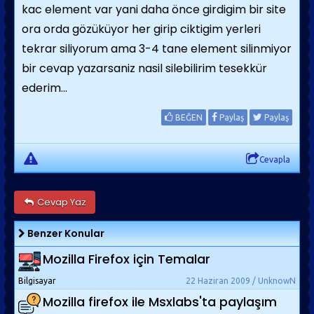
kac element var yani daha önce girdigim bir site
ora orda gözüküyor her girip ciktigim yerleri
tekrar siliyorum ama 3-4 tane element silinmiyor
bir cevap yazarsaniz nasil silebilirim tesekkür
ederim...
BEĞEN
Paylaş
Paylaş
Cevapla
Cevap Yaz
Benzer Konular
Mozilla Firefox için Temalar
Bilgisayar
22 Haziran 2009 / UnknowN
Mozilla firefox ile Msxlabs'ta paylaşım