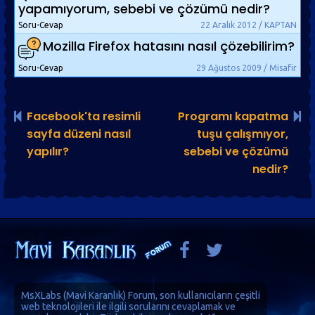
yapamıyorum, sebebi ve çözümü nedir?
Soru-Cevap
22 Aralık 2012 / KAPTAN
Mozilla Firefox hatasını nasıl çözebilirim?
Soru-Cevap
29 Ağustos 2009 / Misafir
Facebook'ta resimli
Programı kapatma
sayfa düzeni nasıl
tuşu çalışmıyor,
yapılır?
sebebi ve çözümü
nedir?
MsXLabs (
Mavi Karanlık
)
Forum
, son kullanıcıların çeşitli
web teknolojileri ile ilgili sorularını cevaplamak ve