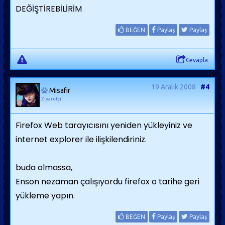
DEĞİŞTİREBİLİRİM
BEĞEN
Paylaş
Paylaş
Cevapla
19 Aralık 2008
#4
Misafir
Ziyaretçi
Firefox Web tarayıcısını yeniden yükleyiniz ve
internet explorer ile ilişkilendiriniz.
buda olmassa,
Enson nezaman çalışıyordu firefox o tarihe geri
yükleme yapın.
BEĞEN
Paylaş
Paylaş