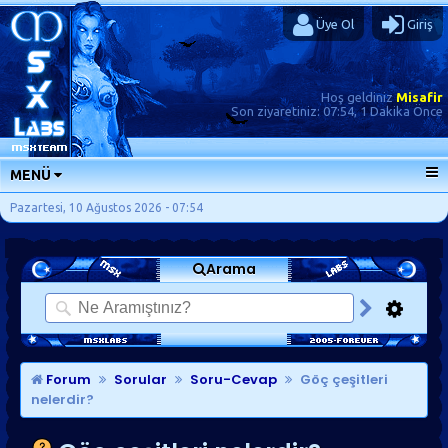
Üye Ol
Giriş
Hoş geldiniz
Misafir
Son ziyaretiniz:
07:54, 1 Dakika Önce
MENÜ
ANA SAYFA
Pazartesi, 10 Ağustos 2026 - 07:54
FORUMLAR
Arama
SORU-CEVAP
GÜNLÜKLER
SON MESAJLAR
KISAYOLLAR
Forum
Sorular
Soru-Cevap
Göç çeşitleri
nelerdir?