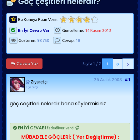
Göç çeşitleri nelerdir?
Bu Konuya Puan Verin:
En İyi Cevap Var
Güncelleme:
14 Kasım 2013
Gösterim:
98.750
Cevap:
18
Cevap Yaz
Sayfa 1 / 2
1
26 Aralık 2008
#1
Ziyaretçi
Ziyaretçi
göç ceşitleri nelerdir bana söylermisiniz
EN İYİ CEVABI
fadedliver verdi
MÜBADELE GÖÇLERİ: ( Yer Değiştirme) :