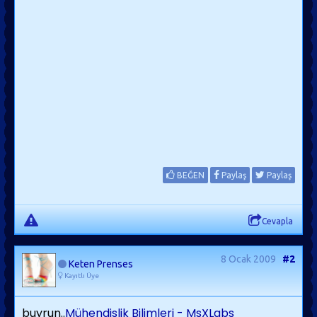
BEĞEN
Paylaş
Paylaş
Cevapla
8 Ocak 2009
#2
Keten Prenses
Kayıtlı Üye
buyrun..
Mühendislik Bilimleri - MsXLabs