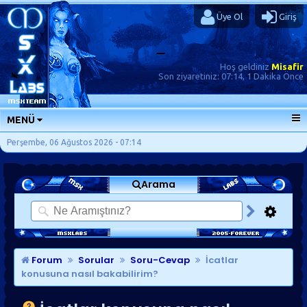
Üye Ol
Giriş
Hoş geldiniz
Misafir
Son ziyaretiniz:
07:14, 1 Dakika Önce
MENÜ
ANA SAYFA
Perşembe, 06 Ağustos 2026 - 07:14
FORUMLAR
Arama
SORU-CEVAP
GÜNLÜKLER
SON MESAJLAR
KISAYOLLAR
Forum
Sorular
Soru-Cevap
İcatlar
konusuna nasıl bakabilirim?