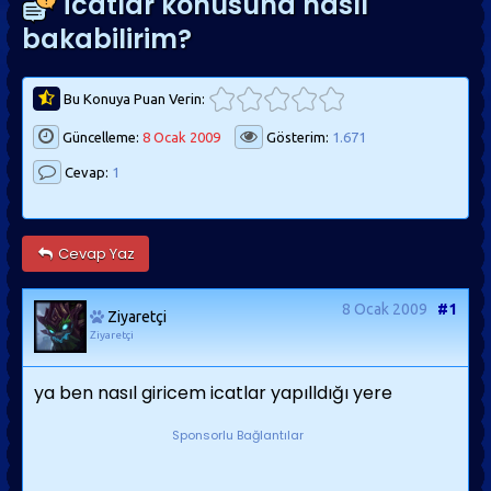
İcatlar konusuna nasıl
bakabilirim?
Bu Konuya Puan Verin:
Güncelleme:
8 Ocak 2009
Gösterim:
1.671
Cevap:
1
Cevap Yaz
8 Ocak 2009
#1
Ziyaretçi
Ziyaretçi
ya ben nasıl giricem icatlar yapılldığı yere
Sponsorlu Bağlantılar