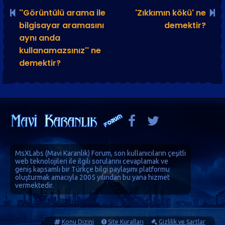
''Görüntülü arama ile
'Zıkkımın kökü' ne
bilgisayar aramasını
demektir?
aynı anda
kullanamazsınız'' ne
demektir?
MsXLabs (
Mavi Karanlık
)
Forum
, son kullanıcıların çeşitli
web teknolojileri ile ilgili sorularını cevaplamak ve
geniş kapsamlı bir Türkçe bilgi paylaşımı platformu
oluşturmak amacıyla 2005 yılından bu yana hizmet
vermektedir.
Konu Dizini
Site Kuralları
Gizlilik ve Şartlar