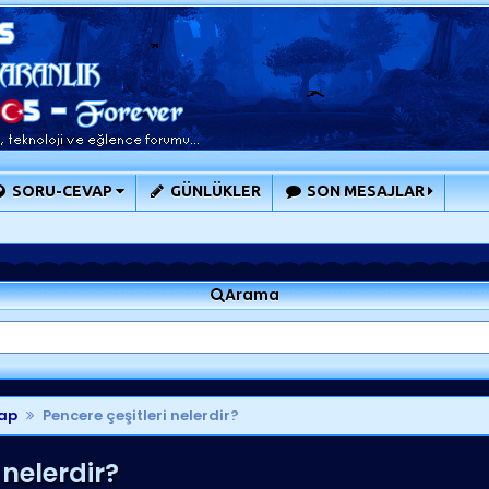
SORU-CEVAP
GÜNLÜKLER
SON MESAJLAR
Arama
ap
Pencere çeşitleri nelerdir?
 nelerdir?