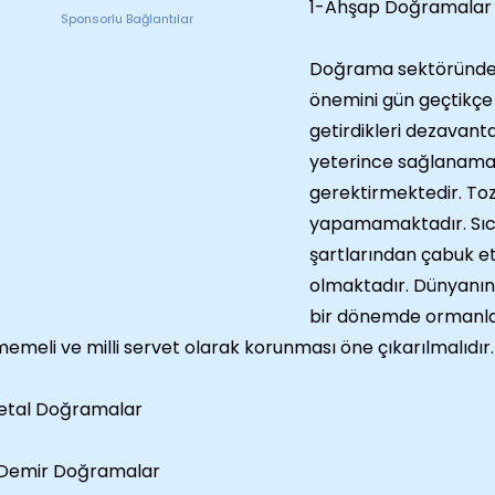
1-Ahşap Doğramalar
Sponsorlu Bağlantılar
Doğrama sektöründe
önemini gün geçtikçe 
getirdikleri dezavantajl
yeterince sağlanama
gerektirmektedir. Toz
yapamamaktadır. Sıc
şartlarından çabuk e
olmaktadır. Dünyanın
bir dönemde ormanlar
memeli ve milli servet olarak korunması öne çıkarılmalıdır.
etal Doğramalar
-Demir Doğramalar