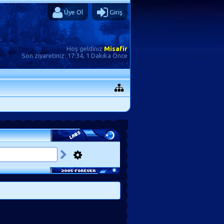
Üye Ol
Giriş
Hoş geldiniz
Misafir
Son ziyaretiniz:
17:34, 1 Dakika Önce