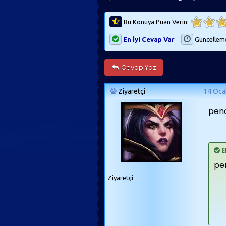
Bu Konuya Puan Verin:
En İyi Cevap Var
Güncellem
Cevap Yaz
Ziyaretçi
14 Oca
pence
E
pen
Ziyaretçi