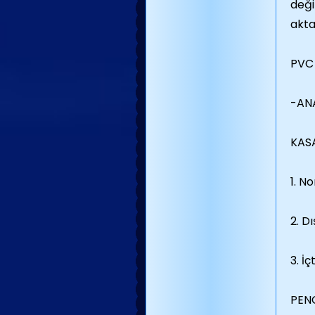
deği
akta
PVC 
-AN
KASA
1. N
2. Dı
3. İ
PEN