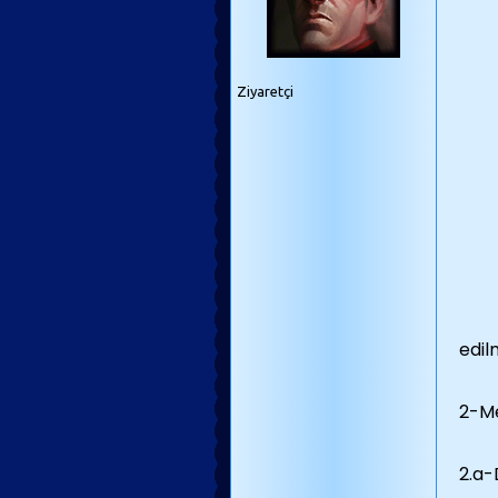
Ziyaretçi
edil
2-M
2.a