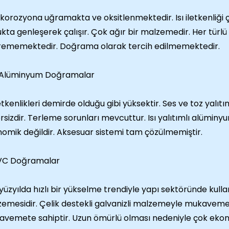
ı korozyona uğramakta ve oksitlenmektedir. Isı iletkenliği 
kta genleşerek çalışır. Çok ağır bir malzemedir. Her türlü 
rememektedir. Doğrama olarak tercih edilmemektedir.
-Alüminyum Doğramalar
iletkenlikleri demirde olduğu gibi yüksektir. Ses ve toz yalıt
rsizdir. Terleme sorunları mevcuttur. Isı yalıtımlı alümin
omik değildir. Aksesuar sistemi tam çözülmemiştir.
VC Doğramalar
yüzyılda hızlı bir yükselme trendiyle yapı sektöründe kul
emesidir. Çelik destekli galvanizli malzemeyle mukavemeti
vemete sahiptir. Uzun ömürlü olması nedeniyle çok ekon