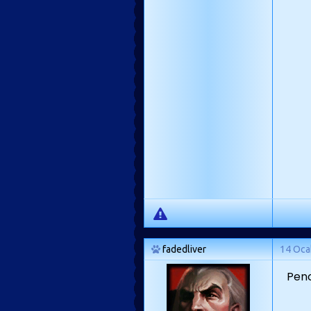
fadedliver
14 Oca
Penc