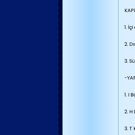
KAPI
1. İç
2. Dı
3. S
-YA
1. I 
2. H 
3. T