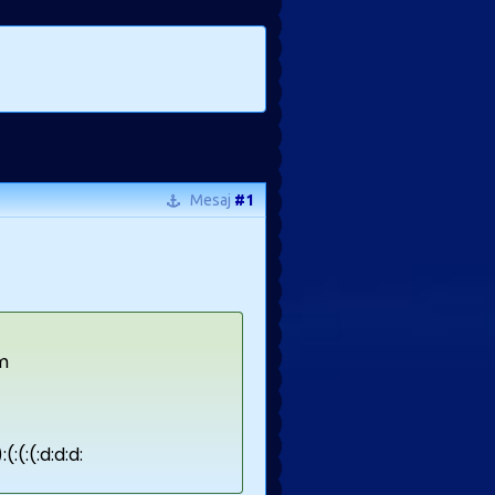
Mesaj
#1
um
(:(:(:d:d:d: