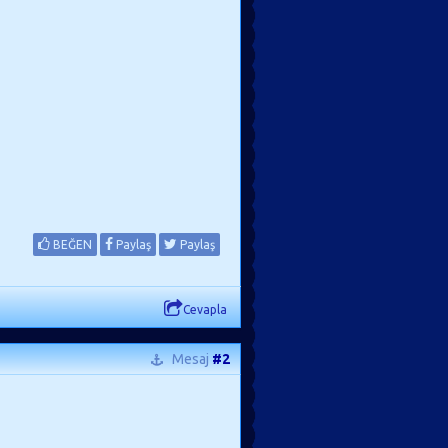
BEĞEN
Paylaş
Paylaş
Cevapla
Mesaj
#2