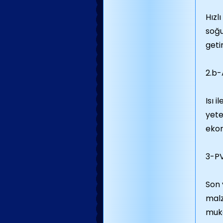
Hızl
soğu
geti
2.b
Isı 
yete
ekon
3-P
Son 
malz
muka