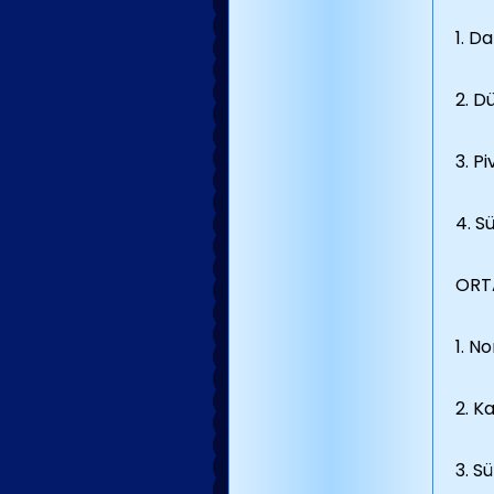
1. D
2. D
3. P
4. S
ORTA
1. N
2. Ka
3. S