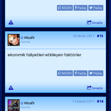
BEĞEN
Paylaş
Paylaş
Cevapla
30 Nisan 2011
#15
Misafir
Ziyaretçi
ekonımik faliyetleri etkileyen faktörler
BEĞEN
Paylaş
Paylaş
Cevapla
15 Kasım 2011
#16
Misafir
Ziyaretçi