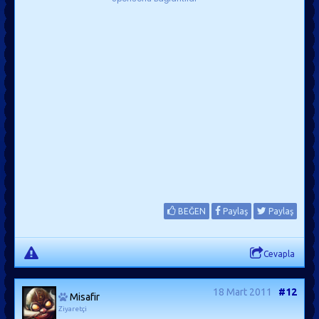
BEĞEN
Paylaş
Paylaş
Cevapla
18 Mart 2011
#12
Misafir
Ziyaretçi