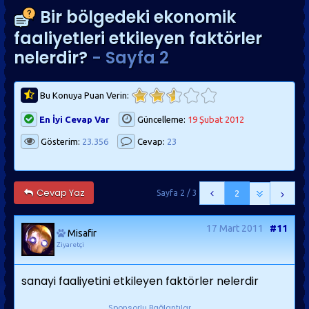
Bir bölgedeki ekonomik
faaliyetleri etkileyen faktörler
nelerdir?
- Sayfa 2
Bu Konuya Puan Verin:
En İyi Cevap Var
Güncelleme:
19 Şubat 2012
Gösterim:
23.356
Cevap:
23
Cevap Yaz
Sayfa 2 / 3
2
17 Mart 2011
#11
Misafir
Ziyaretçi
sanayi faaliyetini etkileyen faktörler nelerdir
Sponsorlu Bağlantılar