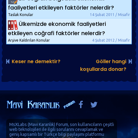
faaliyetleri etkileyen faktörler nelerdir?
Taslak Konular
14 Şubat 2011 / Misafir
Ülkemizde ekonomik faaliyetleri
etkileyen coğrafi faktörler nelerdir?
Arşive Kaldırılan Konular
4 Şubat 2012 / Misafir
Keser ne demektir?
Göller hangi
koşullarda donar?
MsXLabs (
Mavi Karanlık
)
Forum
, son kullanıcıların çeşitli
web teknolojileri ile ilgili sorularını cevaplamak ve
geniş kapsamlı bir Türkçe bilgi paylaşımı platformu