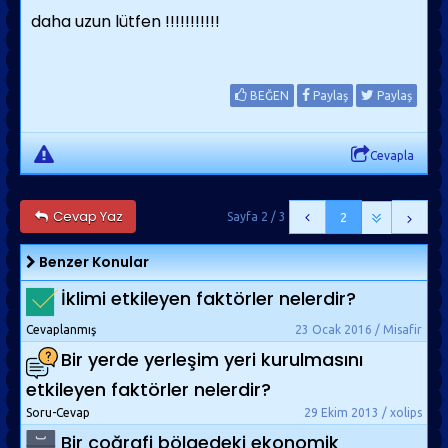
daha uzun lütfen !!!!!!!!!!!
BEĞEN
Paylaş
Paylaş
Cevapla
Cevap Yaz
Sayfa 2 / 3
2
Benzer Konular
İklimi etkileyen faktörler nelerdir?
Cevaplanmış
23 Ocak 2016 / Misafir
Bir yerde yerleşim yeri kurulmasını
etkileyen faktörler nelerdir?
Soru-Cevap
29 Ekim 2013 / xolips
Bir coğrafi bölgedeki ekonomik