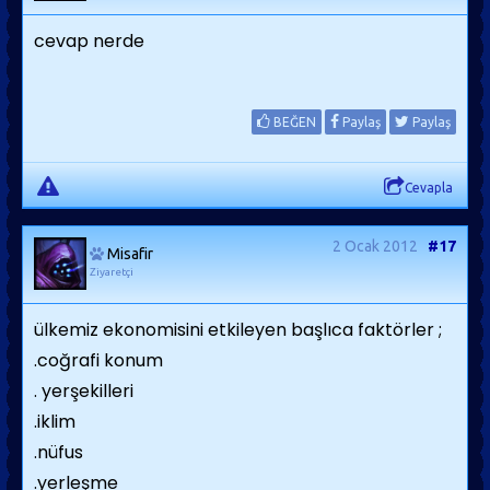
cevap nerde
BEĞEN
Paylaş
Paylaş
Cevapla
2 Ocak 2012
#17
Misafir
Ziyaretçi
ülkemiz ekonomisini etkileyen başlıca faktörler ;
.coğrafi konum
. yerşekilleri
.iklim
.nüfus
.yerleşme