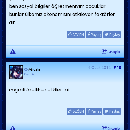
ben sosyal bılgıler öğretmenıyım cocuklar
bunlar ülkemız ekonomısını etkıleyen faktörler
dir..
BEĞEN
Paylaş
Paylaş
Cevapla
6 Ocak 2012
#18
Misafir
Ziyaretçi
cografi özellikler etkiler mi
BEĞEN
Paylaş
Paylaş
Cevapla