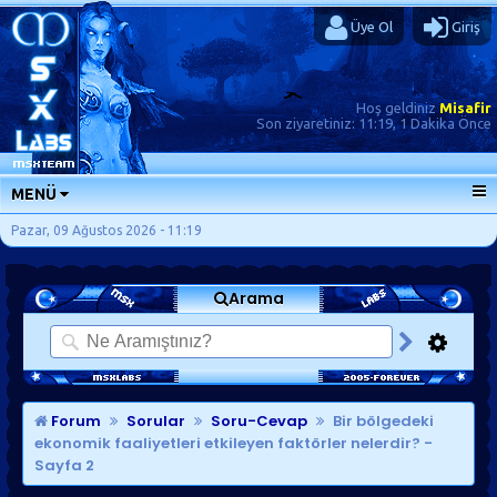
Üye Ol
Giriş
Hoş geldiniz
Misafir
Son ziyaretiniz:
11:19, 1 Dakika Önce
MENÜ
ANA SAYFA
Pazar, 09 Ağustos 2026 - 11:19
FORUMLAR
Arama
SORU-CEVAP
GÜNLÜKLER
SON MESAJLAR
KISAYOLLAR
Forum
Sorular
Soru-Cevap
Bir bölgedeki
ekonomik faaliyetleri etkileyen faktörler nelerdir?
-
Sayfa 2