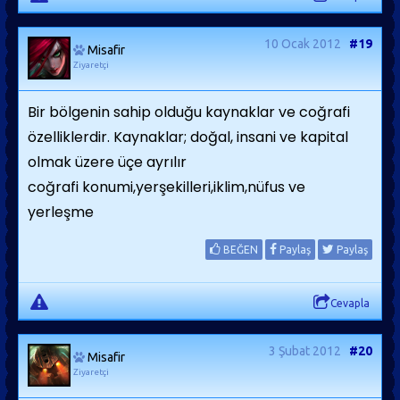
10 Ocak 2012
#19
Misafir
Ziyaretçi
Bir bölgenin sahip olduğu kaynaklar ve coğrafi
özelliklerdir. Kaynaklar; doğal, insani ve kapital
olmak üzere üçe ayrılır
coğrafi konumi,yerşekilleri,iklim,nüfus ve
yerleşme
BEĞEN
Paylaş
Paylaş
Cevapla
3 Şubat 2012
#20
Misafir
Ziyaretçi