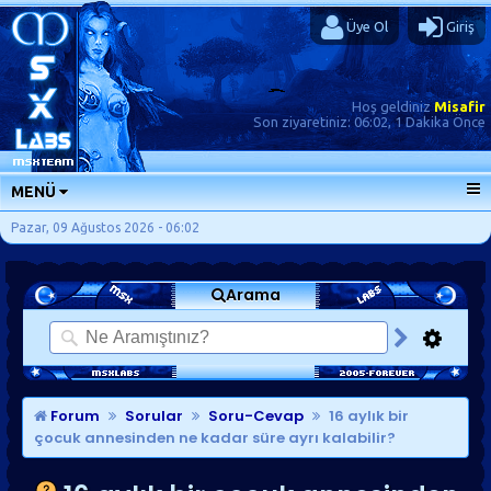
Üye Ol
Giriş
Hoş geldiniz
Misafir
Son ziyaretiniz:
06:02, 1 Dakika Önce
MENÜ
ANA SAYFA
Pazar, 09 Ağustos 2026 - 06:02
FORUMLAR
Arama
SORU-CEVAP
GÜNLÜKLER
SON MESAJLAR
KISAYOLLAR
Forum
Sorular
Soru-Cevap
16 aylık bir
çocuk annesinden ne kadar süre ayrı kalabilir?