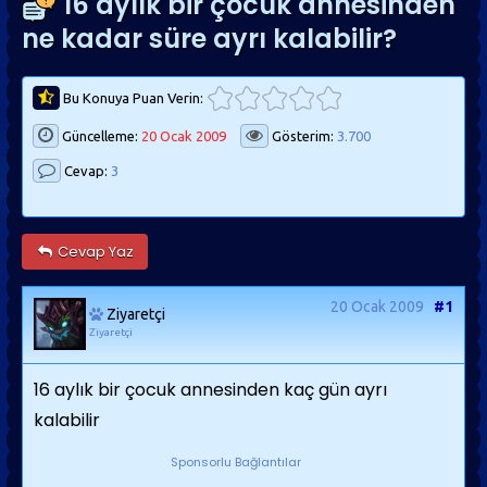
16 aylık bir çocuk annesinden
ne kadar süre ayrı kalabilir?
Bu Konuya Puan Verin:
Güncelleme:
20 Ocak 2009
Gösterim:
3.700
Cevap:
3
Cevap Yaz
20 Ocak 2009
#1
Ziyaretçi
Ziyaretçi
16 aylık bir çocuk annesinden kaç gün ayrı
kalabilir
Sponsorlu Bağlantılar