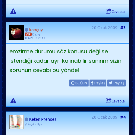
Cevapla
20 Ocak 2009
#3
konçuy
VIP
ON
TEMMUZ 2013
emzirme durumu söz konusu değilse
istendiği kadar ayrı kalınabilir sanırım sizin
sorunun cevabı bu yönde!
BEĞEN
Paylaş
Paylaş
Cevapla
20 Ocak 2009
#4
Keten Prenses
Kayıtlı Üye