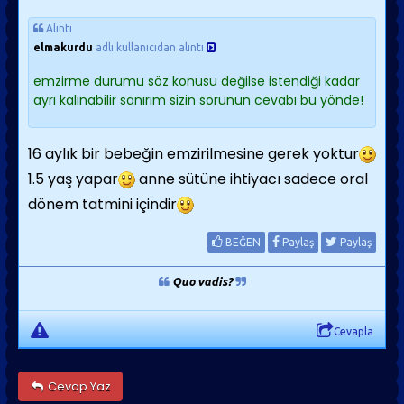
Alıntı
elmakurdu
adlı kullanıcıdan alıntı
emzirme durumu söz konusu değilse istendiği kadar
ayrı kalınabilir sanırım sizin sorunun cevabı bu yönde!
16 aylık bir bebeğin emzirilmesine gerek yoktur
1.5 yaş yapar
anne sütüne ihtiyacı sadece oral
dönem tatmini içindir
BEĞEN
Paylaş
Paylaş
Quo vadis?
Cevapla
Cevap Yaz