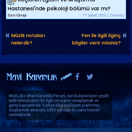
Hastanesi'nde psikoloji bölümü var mı?
Soru-Cevap
17 Şubat 2010 / Ziyaretçi
Müzik notaları
Fen ile ilgili ilginç
nelerdir?
bilgiler verir misiniz?
MsXLabs (
Mavi Karanlık
)
Forum
, son kullanıcıların çeşitli
web teknolojileri ile ilgili sorularını cevaplamak ve
geniş kapsamlı bir Türkçe bilgi paylaşımı platformu
oluşturmak amacıyla 2005 yılından bu yana hizmet
vermektedir.