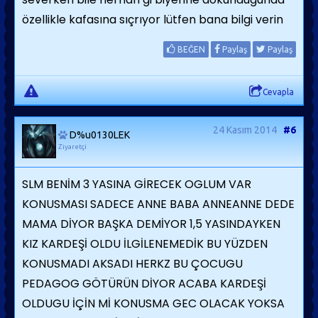
özellikle kafasına sıçrıyor lütfen bana bilgi verin
BEĞEN
Paylaş
Paylaş
Cevapla
24 Kasım 2014
#6
D%u0130LEK
Ziyaretçi
SLM BENİM 3 YASINA GİRECEK OGLUM VAR
KONUSMASI SADECE ANNE BABA ANNEANNE DEDE
MAMA DİYOR BAŞKA DEMİYOR 1,5 YASINDAYKEN
KIZ KARDEŞİ OLDU İLGİLENEMEDİK BU YÜZDEN
KONUSMADI AKSADI HERKZ BU ÇOCUGU
PEDAGOG GÖTÜRÜN DİYOR ACABA KARDEŞİ
OLDUGU İÇİN Mİ KONUSMA GEC OLACAK YOKSA