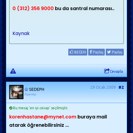
0 (312) 356 9000
bu da santral numarası..
Kaynak
BEĞEN
Paylaş
Paylaş
Cevapla
29 Ocak 2009
#2
SEDEPH
Ziyaretçi
Bu mesaj 'en iyi cevap' seçilmiştir.
korenhastane@mynet.com
buraya mail
atarak öğrenebilirsiniz ...