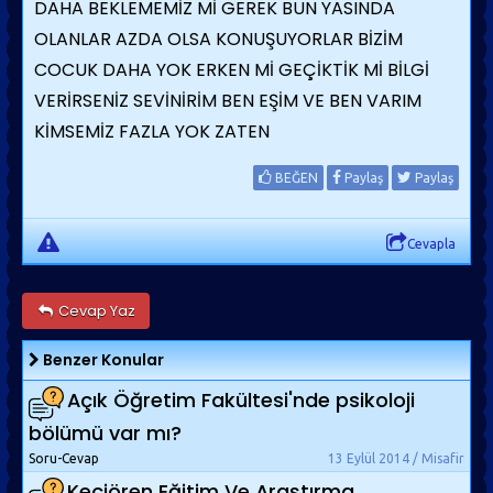
DAHA BEKLEMEMİZ Mİ GEREK BUN YASINDA
OLANLAR AZDA OLSA KONUŞUYORLAR BİZİM
COCUK DAHA YOK ERKEN Mİ GEÇİKTİK Mİ BİLGİ
VERİRSENİZ SEVİNİRİM BEN EŞİM VE BEN VARIM
KİMSEMİZ FAZLA YOK ZATEN
BEĞEN
Paylaş
Paylaş
Cevapla
Cevap Yaz
Benzer Konular
Açık Öğretim Fakültesi'nde psikoloji
bölümü var mı?
Soru-Cevap
13 Eylül 2014 / Misafir
Keçiören Eğitim Ve Araştırma