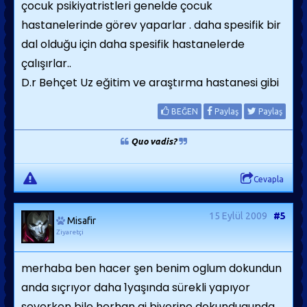
çocuk psikiyatristleri genelde çocuk
hastanelerinde görev yaparlar . daha spesifik bir
dal olduğu için daha spesifik hastanelerde
çalışırlar..
D.r Behçet Uz eğitim ve araştırma hastanesi gibi
BEĞEN
Paylaş
Paylaş
Quo vadis?
Cevapla
15 Eylül 2009
#5
Misafir
Ziyaretçi
merhaba ben hacer şen benim oglum dokundun
anda sıçrıyor daha 1yaşında sürekli yapıyor
severken bile herhan gi biyerine dokundugunda