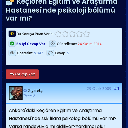
Keçiören Eğitim ve Araştırma
Hastanesi'nde psikoloji bölümü
var mı?
Bu Konuya Puan Verin:
En İyi Cevap Var
Güncelleme:
24 Kasım 2014
Gösterim:
9.347
Cevap:
5
Cevap Yaz
29 Ocak 2009
#1
Ziyaretçi
Ziyaretçi
Ankara'daki Keçiören Eğitim ve Araştırma
Hastanesi'nde ssk lılara psikolog bölümü var mı?
Varsa randevuyla mı gidiliyor?Yardımcı olur