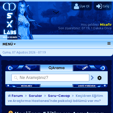
Üye Ol
Giriş
Hoş geldiniz
Misafir
Son ziyaretiniz:
07:19, 1 Dakika Önce
MENÜ
ANA SAYFA
Cuma, 07 Ağustos 2026 - 07:19
FORUMLAR
Arama
SORU-CEVAP
GÜNLÜKLER
SON MESAJLAR
KISAYOLLAR
Forum
Sorular
Soru-Cevap
Keçiören Eğitim
ve Araştırma Hastanesi'nde psikoloji bölümü var mı?