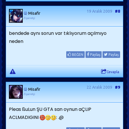
19 Aralık 2009
#8
Misafir
Ziyaretçi
bendede aynı sorun var tıklıyorum açılmıyo
neden
BEĞEN
Paylaş
Paylaş
Cevapla
22 Aralık 2009
#9
Misafir
Ziyaretçi
Pleas ßuLun ŞU GTA san oynun aÇLIP
ACLMADIGINI
: .@