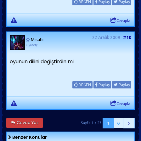
BEĞEN
Paylaş
Paylaş
Cevapla
22 Aralık 2009
#10
Misafir
Ziyaretçi
oyunun dilini değiştirdin mi
BEĞEN
Paylaş
Paylaş
Cevapla
Cevap Yaz
Sayfa 1 / 23
1
Benzer Konular