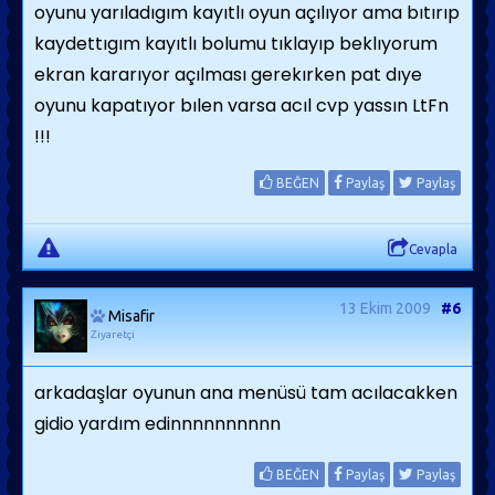
oyunu yarıladıgım kayıtlı oyun açılıyor ama bıtırıp
kaydettıgım kayıtlı bolumu tıklayıp beklıyorum
ekran kararıyor açılması gerekırken pat dıye
oyunu kapatıyor bılen varsa acıl cvp yassın LtFn
!!!
BEĞEN
Paylaş
Paylaş
Cevapla
13 Ekim 2009
#6
Misafir
Ziyaretçi
arkadaşlar oyunun ana menüsü tam acılacakken
gidio yardım edinnnnnnnnnn
BEĞEN
Paylaş
Paylaş