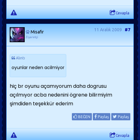
Cevapla
11 Aralık 2009
#7
Misafir
Ziyaretçi
Alıntı
oyunlar neden acilmiyor
hiç br oyunu açamıyorum daha dogrusu
açılmıyor acba nedenini ögrene bilirmiyim
şimdiden teşekkür ederim
BEĞEN
Paylaş
Paylaş
Cevapla