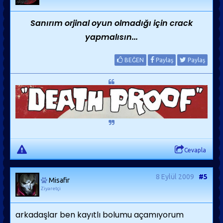
Sanırım orjinal oyun olmadığı için crack
yapmalısın...
BEĞEN
Paylaş
Paylaş
Cevapla
8 Eylül 2009
#5
Misafir
Ziyaretçi
arkadaşlar ben kayıtlı bolumu açamıyorum