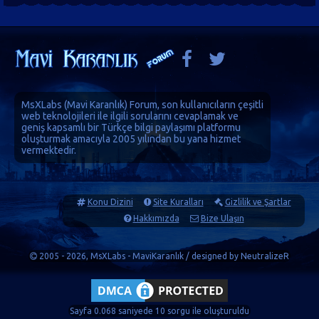
MsXLabs (
Mavi Karanlık
)
Forum
, son kullanıcıların çeşitli
web teknolojileri ile ilgili sorularını cevaplamak ve
geniş kapsamlı bir Türkçe bilgi paylaşımı platformu
oluşturmak amacıyla 2005 yılından bu yana hizmet
vermektedir.
Konu Dizini
Site Kuralları
Gizlilik ve Şartlar
Hakkımızda
Bize Ulaşın
2005 - 2026, MsXLabs - MaviKaranlık / designed by
NeutralizeR
Sayfa 0.068 saniyede 10 sorgu ile oluşturuldu