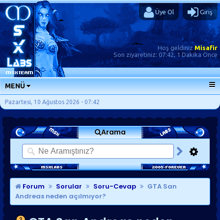
Üye Ol
Giriş
Hoş geldiniz
Misafir
Son ziyaretiniz:
07:42, 1 Dakika Önce
MENÜ
ANA SAYFA
Pazartesi, 10 Ağustos 2026 - 07:42
FORUMLAR
Arama
SORU-CEVAP
GÜNLÜKLER
SON MESAJLAR
KISAYOLLAR
Forum
Sorular
Soru-Cevap
GTA San
Andreas neden açılmıyor?