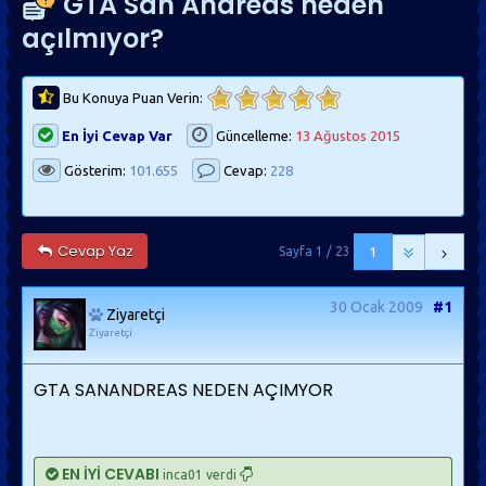
GTA San Andreas neden
açılmıyor?
Bu Konuya Puan Verin:
En İyi Cevap Var
Güncelleme:
13 Ağustos 2015
Gösterim:
101.655
Cevap:
228
Cevap Yaz
Sayfa 1 / 23
1
30 Ocak 2009
#1
Ziyaretçi
Ziyaretçi
GTA SANANDREAS NEDEN AÇIMYOR
EN İYİ CEVABI
inca01 verdi