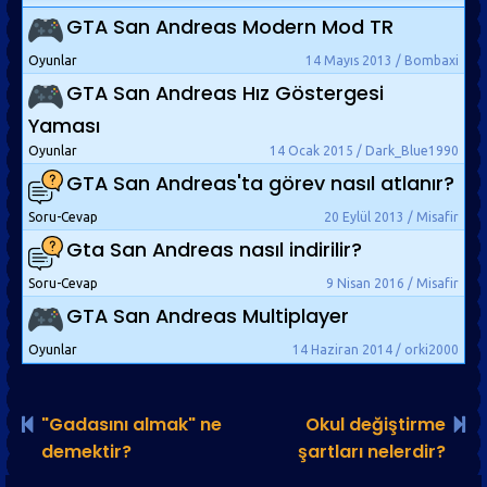
GTA San Andreas Modern Mod TR
Oyunlar
14 Mayıs 2013 / Bombaxi
GTA San Andreas Hız Göstergesi
Yaması
Oyunlar
14 Ocak 2015 / Dark_Blue1990
GTA San Andreas'ta görev nasıl atlanır?
Soru-Cevap
20 Eylül 2013 / Misafir
Gta San Andreas nasıl indirilir?
Soru-Cevap
9 Nisan 2016 / Misafir
GTA San Andreas Multiplayer
Oyunlar
14 Haziran 2014 / orki2000
"Gadasını almak" ne
Okul değiştirme
demektir?
şartları nelerdir?