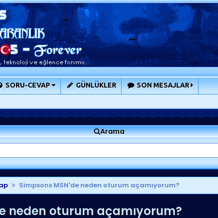
SORU-CEVAP
GÜNLÜKLER
SON MESAJLAR
Arama
ap
Simpsons MSN'de neden oturum açamıyorum?
e neden oturum açamıyorum?