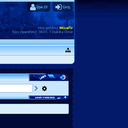
Üye Ol
Giriş
Hoş geldiniz
Misafir
Son ziyaretiniz:
06:01, 1 Dakika Önce