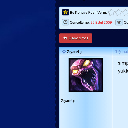
Bu Konuya Puan Verin:
Güncelleme:
23 Eylül 2009
Gö
Cevap Yaz
Ziyaretçi
3 Şuba
sımp
yukl
Ziyaretçi