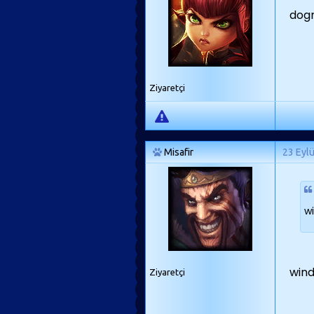
dog
Ziyaretçi
Misafir
23 Eyl
w
wind
Ziyaretçi