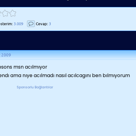
sterim:
3.009
Cevap:
3
t 2009
sons msn acılmıyor
endı ama nıye acılmadı nasıl acılcagını ben bılmıyorum
Sponsorlu Bağlantılar