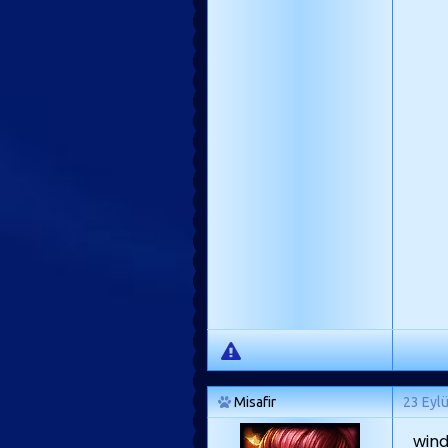
Misafir
23 Eyl
wind