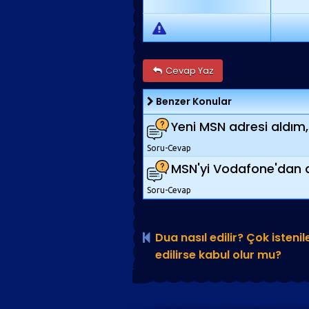
Cevap Yaz
Benzer Konular
Yeni MSN adresi aldı
Soru-Cevap
MSN'yi Vodafone'dan 
Soru-Cevap
Dua nasıl edilir? Çok istenil
edilirse kabul olur mu?