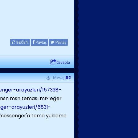
BEĞEN
Paylaş
Paylaş
Cevapla
Mesaj
#2
nger-arayuzleri/157338-
 msn msn teması mı? eğer
er-arayuzleri/6831-
 messenger'a tema yükleme