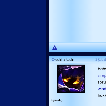
uchiha itachi
3 Şuba
bahs
sim
sor
wind
hakkı
Ziyaretçi