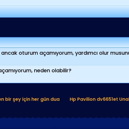
m, ancak oturum açamıyorum, yardımcı olur musun
açamıyorum, neden olabilir?
en bir şey için her gün dua
Hp Pavilion dv6651et Una