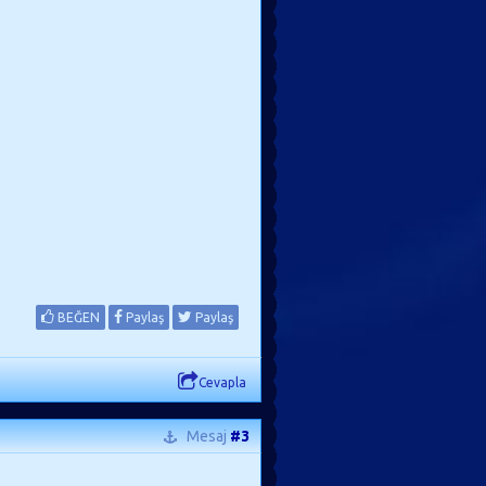
BEĞEN
Paylaş
Paylaş
Cevapla
Mesaj
#3