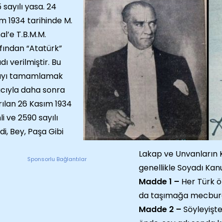
 sayılı yasa. 24
m 1934 tarihinde M.
l’e T.B.M.M.
fından “Atatürk”
dı verilmiştir. Bu
ayı tamamlamak
ıyla daha sonra
rılan 26 Kasım 1934
li ve 2590 sayılı
di, Bey, Paşa Gibi
Lakap ve Unvanların K
Sponsorlu Bağlantılar
genellikle Soyadı Kanu
Madde 1 –
Her Türk ö
da taşımağa mecbur
Madde 2 –
Söyleyişte