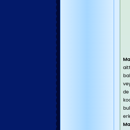
Ma
ait
bab
vey
de 
koc
bu
erk
Ma