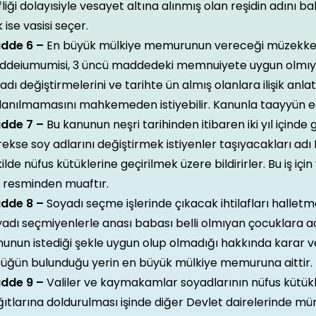
fliği dolayısiyle vesayet altına alınmış olan reşidin adını ba
 ise vasisi seçer.
dde 6 –
En büyük mülkiye memurunun vereceği müzekker
ddeiumumisi, 3 üncü maddedeki memnuiyete uygun olmıyar
adı değiştirmelerini ve tarihte ün almış olanlara ilişik anlatan
llanılmamasını mahkemeden istiyebilir. Kanunla taayyün 
dde 7 –
Bu kanunun neşri tarihinden itibaren iki yıl içinde
ekse soy adlarını değiştirmek istiyenler taşıyacakları ad
ilde nüfus kütüklerine geçirilmek üzere bildirirler. Bu iş içi
l resminden muaftır.
dde 8 –
Soyadı seçme işlerinde çıkacak ihtilafları halletm
adı seçmiyenlerle anası babası belli olmıyan çocuklara a
nunun istediği şekle uygun olup olmadığı hakkında karar 
tüğün bulunduğu yerin en büyük mülkiye memuruna aittir.
dde 9 –
Valiler ve kaymakamlar soyadlarının nüfus kütü
ıtlarına doldurulması işinde diğer Devlet dairelerinde m