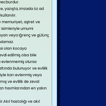
mecburdur.
e, yazışta, imzada öz ad
ullanılır.
 memuriyet, aşiret ve
t isimleriyle umumi
ıyan veya iğrenç ve gülünç
nılamaz.
eisi olan kocaya
vdi edilmiş olsa bile
sı evlenmemiş olursa
altında bulunuyor ve evlilik
iyle karı evlenmiş veya
mış ve evlilik de zeval
an hısımlarından en yakın
Akıl hastalığı ve akıl