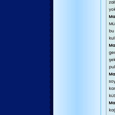
zai
yok
Ma
Mü
bu 
ku
Ma
ger
şek
pu
Ma
soy
ka
kü
Ma
kağ