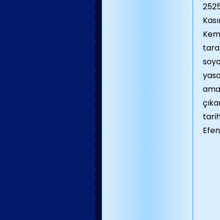
2525
Kası
Kema
tara
soya
yas
amac
çıka
tarih
Efen