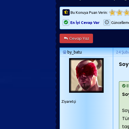
Bu Konuya Puan Verin:
En İyi Cevap Var
Güncellem
Cevap Yaz
by_batu
24 Şub
Soy
E
So
Ziyaretçi
So
Tür
ta