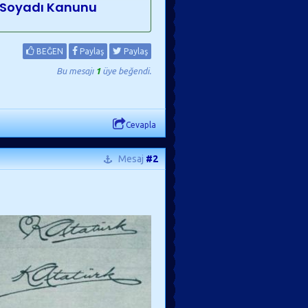
- Soyadı Kanunu
BEĞEN
Paylaş
Paylaş
Bu mesajı
1
üye beğendi.
Cevapla
Mesaj
#2