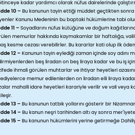
bitinceye kadar yardımcı olarak nüfus dairelerinde çalıştır
dde 10 –
Bu kanunun tayin ettiği müddet geçtikten sonra 
iyenler Kanunu Medeninin bu baptaki hükümlerine tabi olur
dde 11 –
Soyadlarını nüfus kütüğüne ve doğum kağıtlarına
rülen memurlar hakkında kaymakamlar bir haftalığa, vali
ş kesme cezası verebilirler. Bu kararlar kati olup ilk öde
dde 12 –
Kanunun tayin eylediği zaman içinde soy adını 
dirmiyenlerden beş liradan on beş liraya kadar ve bu iş i
ifede ihmali görülen muhtarlar ve ihtiyar heyetleri azasın
ediyelerce memur edilenlerden on liradan elli liraya kadar 
alar mahalli idare heyetleri karariyle verilir ve vali veya 
ileşir.
dde 13 –
Bu kanunun tatbik yollarını gösterir bir Nizamna
dde 14 –
Bu kanun neşri tarihinden altı ay sonra mer'iyete
dde 15 –
Bu kanunun hükümlerini yerine getirmeğe Dahili