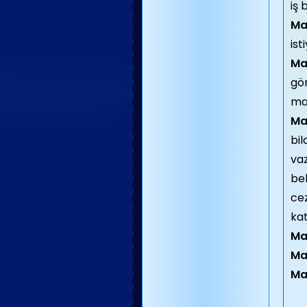
iş 
Ma
ist
Ma
gö
maa
Ma
bil
vaz
bel
cez
kat
Ma
Ma
Ma