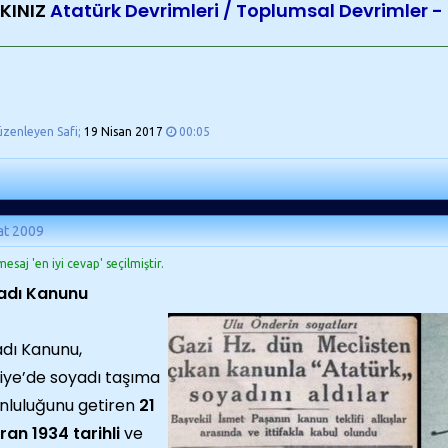
KINIZ
Atatürk Devrimleri / Toplumsal Devrimler 
üzenleyen Safi;
19 Nisan 2017
00:05
at 2009
esaj 'en iyi cevap' seçilmiştir.
adı Kanunu
dı Kanunu,
iye’de soyadı taşıma
nluluğunu getiren
21
ran 1934 tarihli
ve