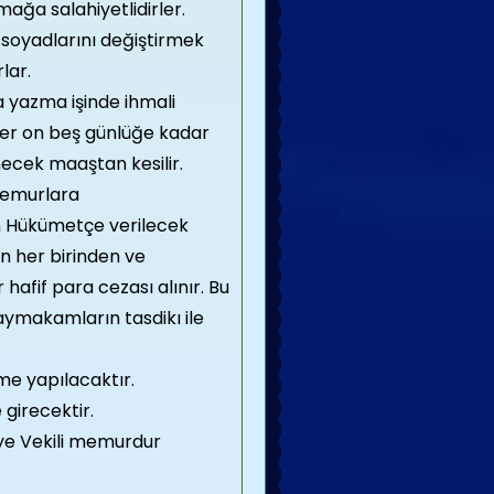
mağa salahiyetlidirler.
soyadlarını değiştirmek
lar.
 yazma işinde ihmali
ler on beş günlüğe kadar
necek maaştan kesilir.
memurlara
çin Hükümetçe verilecek
ın her birinden ve
hafif para cezası alınır. Bu
kaymakamların tasdikı ile
me yapılacaktır.
 girecektir.
ye Vekili memurdur