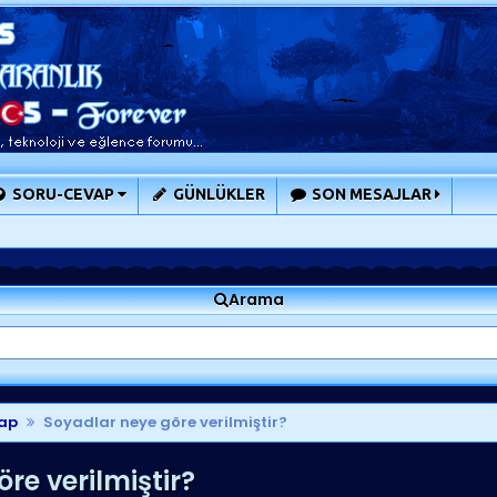
SORU-CEVAP
GÜNLÜKLER
SON MESAJLAR
Arama
ap
Soyadlar neye göre verilmiştir?
re verilmiştir?