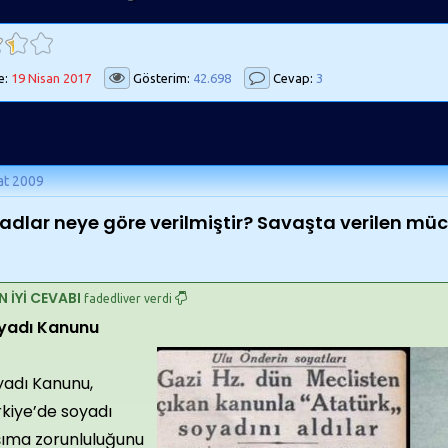
e:
19 Nisan 2017
Gösterim:
42.698
Cevap:
3
at 2009
adlar neye göre verilmiştir? Savaşta verilen mü
N İYİ CEVABI
fadedliver verdi
yadı Kanunu
yadı Kanunu,
kiye’de soyadı
şıma zorunluluğunu