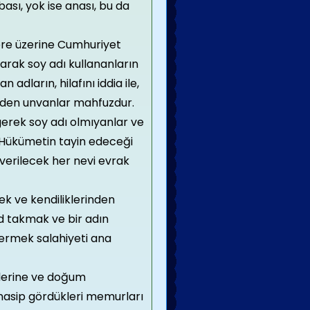
bası, yok ise anası, bu da
e üzerine Cumhuriyet
ak soy adı kullananların
 adların, hilafını iddia ile,
eden unvanlar mahfuzdur.
 gerek soy adı olmıyanlar ve
ı Hükümetin tayin edeceği
n verilecek her nevi evrak
ek ve kendiliklerinden
d takmak ve bir adın
vermek salahiyeti ana
klerine ve doğum
ünasip gördükleri memurları