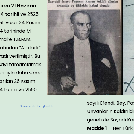
tiren
21 Haziran
4 tarihli
ve 2525
ılı yasa. 24 Kasım
4 tarihinde M.
al’e T.B.M.M.
afından “Atatürk”
adı verilmiştir. Bu
sayı tamamlamak
acıyla daha sonra
arılan 26 Kasım
4 tarihli ve 2590
sayılı Efendi, Bey, P
Sponsorlu Baglantilar
Unvanların Kaldırıld
genellikle Soyadı Kan
Madde 1 –
Her Türk