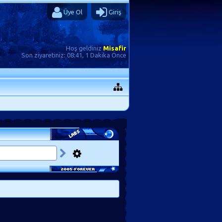
Üye Ol
Giriş
Hoş geldiniz
Misafir
Son ziyaretiniz:
08:41, 1 Dakika Önce