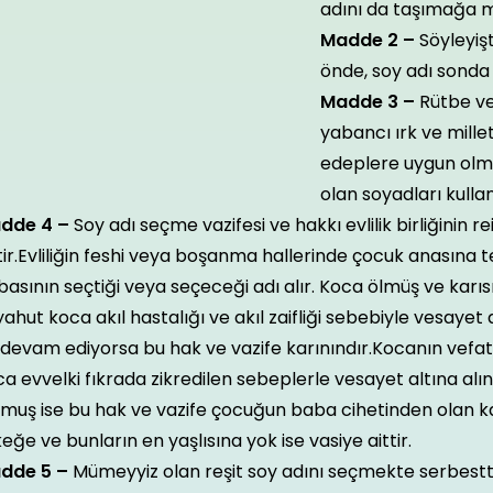
adını da taşımağa 
Madde 2 –
Söyleyişt
önde, soy adı sonda k
Madde 3 –
Rütbe ve
yabancı ırk ve mille
edeplere uygun olm
olan soyadları kulla
dde 4 –
Soy adı seçme vazifesi ve hakkı evlilik birliğinin r
tir.Evliliğin feshi veya boşanma hallerinde çocuk anasına te
asının seçtiği veya seçeceği adı alır. Koca ölmüş ve karı
ahut koca akıl hastalığı ve akıl zaifliği sebebiyle vesayet 
devam ediyorsa bu hak ve vazife karınındır.Kocanın vefat
a evvelki fıkrada zikredilen sebeplerle vesayet altına alın
lmuş ise bu hak ve vazife çocuğun baba cihetinden olan k
eğe ve bunların en yaşlısına yok ise vasiye aittir.
dde 5 –
Mümeyyiz olan reşit soy adını seçmekte serbesttir.