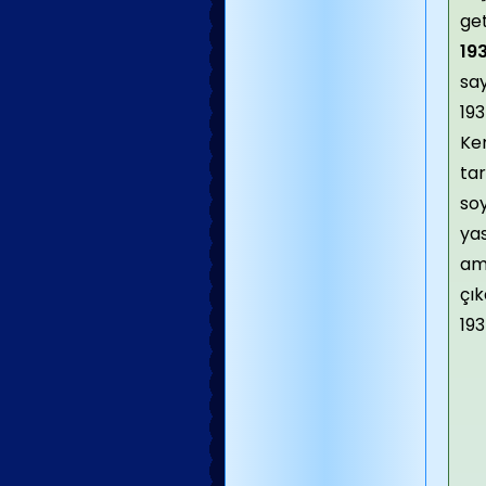
ge
193
say
193
Kem
tar
soy
ya
am
çık
193