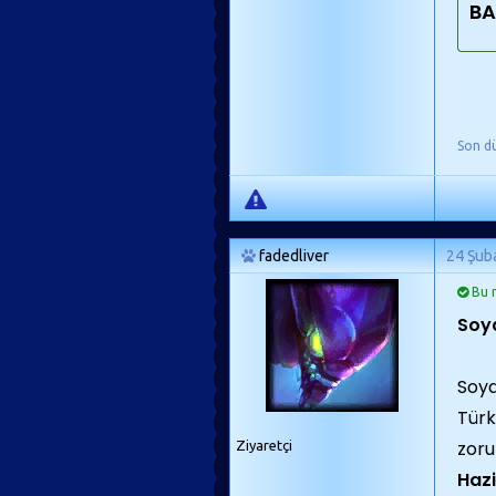
BA
Son d
fadedliver
24 Şub
Bu m
Soy
Soya
Türk
zoru
Ziyaretçi
Hazi