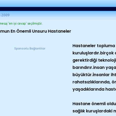
s 2009
esaj 'en iyi cevap' seçilmiştir.
umun En Önemli Unsuru Hastaneler
Hastaneler topluma
Sponsorlu Bağlantılar
kuruluşlardır.birçok 
gerektirdiği teknolo
barındırır.insan ya
büyüktür.İnsanlar ih
rahatsızlıklarında, ö
yaşadıklarında hast
Hastane önemli oldu
sağlık kuruşlardaki