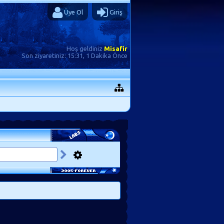
Üye Ol
Giriş
Hoş geldiniz
Misafir
Son ziyaretiniz:
15:31, 1 Dakika Önce