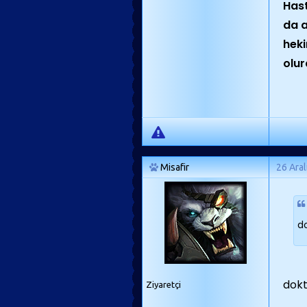
Hast
da a
heki
olur
Misafir
26 Aral
d
dokt
Ziyaretçi