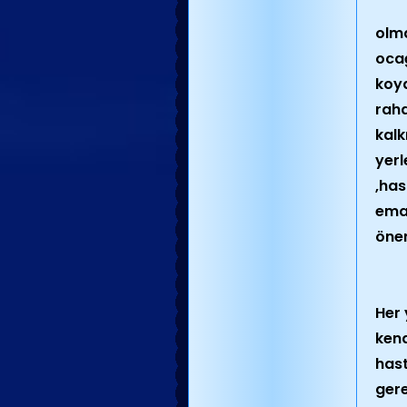
olma
ocağ
koya
raha
kalk
yerl
,has
eman
önem
Her 
kend
hast
gere