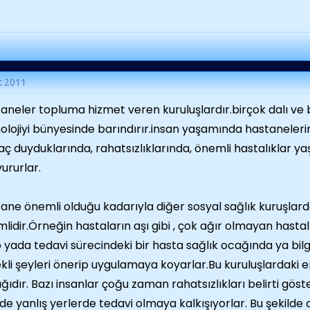
t 2011
aneler topluma hizmet veren kuruluşlardır.birçok dalı ve b
olojiyi bünyesinde barındırır.insan yaşamında hastaneler
yaç duyduklarında, rahatsızlıklarında, önemli hastalıklar 
ururlar.
ane önemli olduğu kadarıyla diğer sosyal sağlık kuruşlar
lidir.Örneğin hastaların aşı gibi , çok ağır olmayan hastal
p yada tedavi sürecindeki bir hasta sağlık ocağında ya bilgil
kli şeyleri önerip uygulamaya koyarlar.Bu kuruluşlardaki 
ığıdır. Bazı insanlar çoğu zaman rahatsızlıkları belirti göst
lde yanlış yerlerde tedavi olmaya kalkışıyorlar. Bu şekilde c