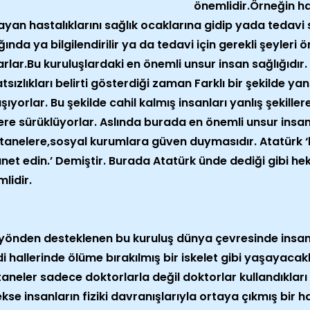
önemlidir.Örneğin has
yan hastalıklarını sağlık ocaklarına gidip yada tedavi 
ında ya bilgilendirilir ya da tedavi için gerekli şeyler
rlar.Bu kuruluşlardaki en önemli unsur insan sağlığıdır
tsızlıkları belirti gösterdiği zaman Farklı bir şekilde y
ışıyorlar. Bu şekilde cahil kalmış insanları yanlış şekill
ere sürüklüyorlar. Aslında burada en önemli unsur insa
tanelere,sosyal kurumlara güven duymasıdır. Atatürk ‘
et edin.’ Demiştir. Burada Atatürk ünde dediği gibi he
lidir.
yönden desteklenen bu kuruluş dünya çevresinde insanl
i hallerinde ölüme bırakılmış bir iskelet gibi yaşayacak
aneler sadece doktorlarla değil doktorlar kullandıkları 
kse insanların fiziki davranışlarıyla ortaya çıkmış bir h