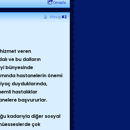
Cevapla
Mesaj
#2
 hizmet veren
dalı ve bu dalların
jiyi bünyesinde
şamında hastanelerin önemi
tiyaç duyduklarında,
nemli hastalıklar
anelere başvururlar.
ğu kadarıyla diğer sosyal
 müesseslerde çok