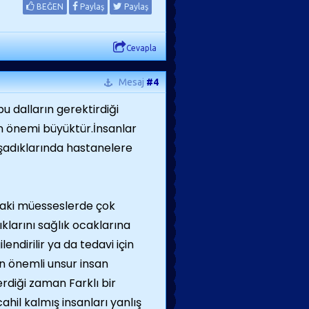
BEĞEN
Paylaş
Paylaş
Cevapla
Mesaj
#4
u dalların gerektirdiği
in önemi büyüktür.İnsanlar
yaşadıklarında hastanelere
daki müesseslerde çok
ıklarını sağlık ocaklarına
endirilir ya da tedavi için
en önemli unsur insan
erdiği zaman Farklı bir
ahil kalmış insanları yanlış