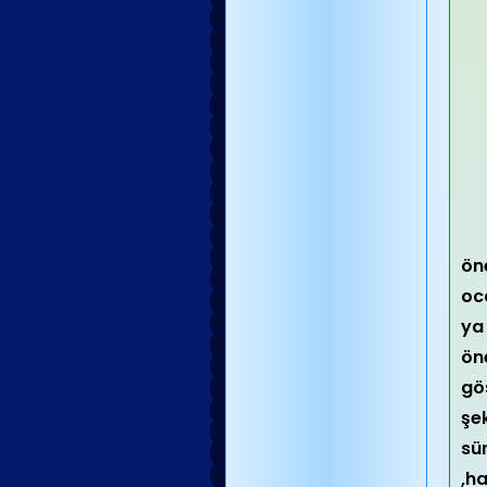
öne
oca
ya
öne
gös
şek
sü
,h