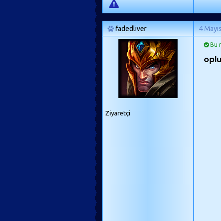
fadedliver
4 Mayı
Bu m
opl
Ziyaretçi