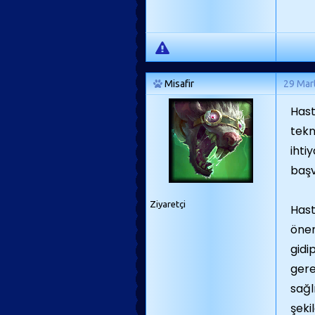
Misafir
29 Mar
Hast
tekn
ihti
başv
Ziyaretçi
Hast
önem
gidi
gere
sağl
şeki