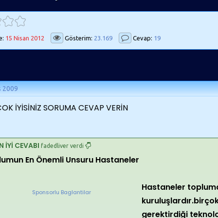
e:
15 Nisan 2012
Gösterim:
23.169
Cevap:
19
s 2009
ÇOK İYİSİNİZ SORUMA CEVAP VERİN
N İYİ CEVABI
fadedliver verdi
lumun En Önemli Unsuru Hastaneler
Hastaneler toplum
Sponsorlu Baglantilar
kuruluşlardır.birçok
gerektirdiği teknol