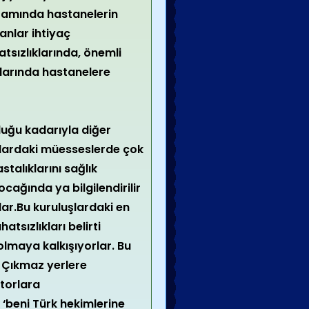
aşamında hastanelerin
anlar ihtiyaç
tsızlıklarında, önemli
klarında hastanelere
uğu kadarıyla diğer
şlardaki müesseslerde çok
talıklarını sağlık
cağında ya bilgilendirilir
lar.Bu kuruluşlardaki en
tsızlıkları belirti
olmaya kalkışıyorlar. Bu
r. Çıkmaz yerlere
ktorlara
‘beni Türk hekimlerine