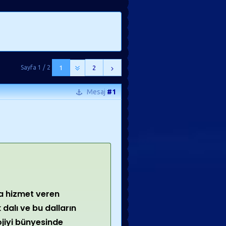
Sayfa 1 / 2
1
2
Mesaj
#1
a hizmet veren
 dalı ve bu dalların
ojiyi bünyesinde