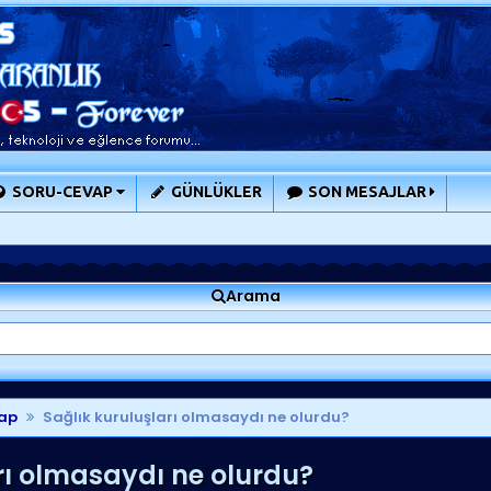
SORU-CEVAP
GÜNLÜKLER
SON MESAJLAR
Arama
ap
Sağlık kuruluşları olmasaydı ne olurdu?
rı olmasaydı ne olurdu?