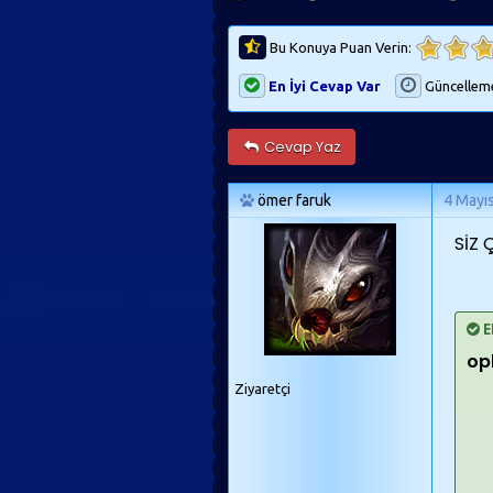
Bu Konuya Puan Verin:
En İyi Cevap Var
Güncellem
Cevap Yaz
ömer faruk
4 Mayı
SİZ 
E
op
Ziyaretçi