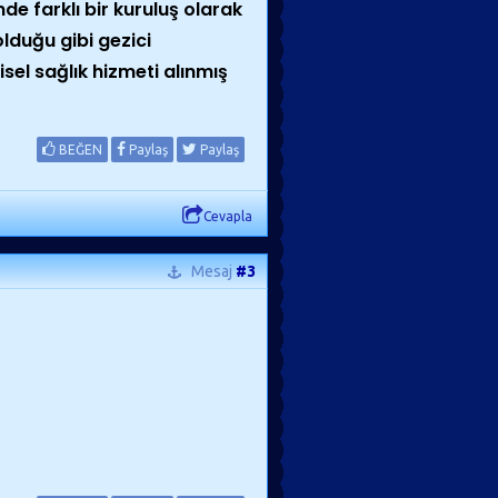
de farklı bir kuruluş olarak
lduğu gibi gezici
sel sağlık hizmeti alınmış
BEĞEN
Paylaş
Paylaş
Cevapla
Mesaj
#3