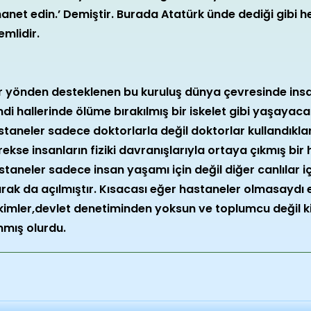
anet edin.’ Demiştir. Burada Atatürk ünde dediği gibi h
emlidir.
r yönden desteklenen bu kuruluş dünya çevresinde insa
ndi hallerinde ölüme bırakılmış bir iskelet gibi yaşayac
taneler sadece doktorlarla değil doktorlar kullandıkları
ekse insanların fiziki davranışlarıyla ortaya çıkmış bir 
taneler sadece insan yaşamı için değil diğer canlılar içi
arak da açılmıştır. Kısacası eğer hastaneler olmasaydı 
kimler,devlet denetiminden yoksun ve toplumcu değil kiş
nmış olurdu.