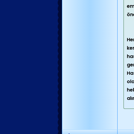
em
ön
He
ke
has
ger
Has
ol
he
alı