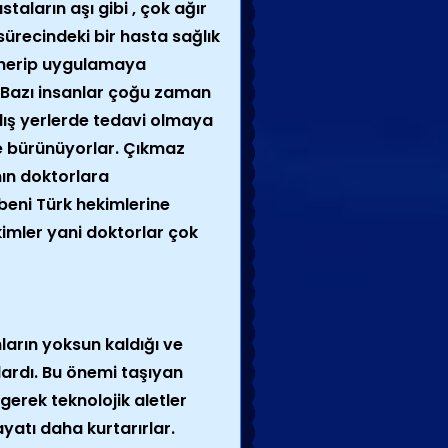
taların aşı gibi , çok ağır
sürecindeki bir hasta sağlık
i önerip uygulamaya
. Bazı insanlar çoğu zaman
anlış yerlerde tedavi olmaya
ere bürünüyorlar. Çıkmaz
nın doktorlara
beni Türk hekimlerine
kimler yani doktorlar çok
arın yoksun kaldığı ve
lardı. Bu önemi taşıyan
gerek teknolojik aletler
ayatı daha kurtarırlar.