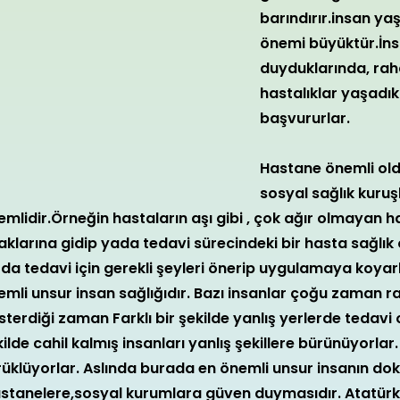
barındırır.insan y
önemi büyüktür.İns
duyduklarında, raha
hastalıklar yaşadı
başvururlar.
Hastane önemli old
sosyal sağlık kuru
mlidir.Örneğin hastaların aşı gibi , çok ağır olmayan has
klarına gidip yada tedavi sürecindeki bir hasta sağlık o
 da tedavi için gerekli şeyleri önerip uygulamaya koyar
mli unsur insan sağlığıdır. Bazı insanlar çoğu zaman raha
terdiği zaman Farklı bir şekilde yanlış yerlerde tedavi 
ilde cahil kalmış insanları yanlış şekillere bürünüyorla
rüklüyorlar. Aslında burada en önemli unsur insanın do
astanelere,sosyal kurumlara güven duymasıdır. Atatürk 